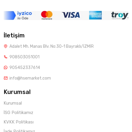
İletişim
Adalet Mh. Manas Blv. No:30-1 Bayraklı/İZMİR
908503051001
905452337614
info@hsemarket.com
Kurumsal
Kurumsal
İSG Politikamız
KVKK Politikası
İade Politikamız