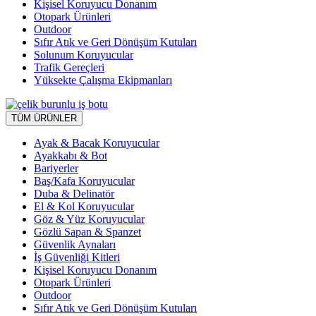
Kişisel Koruyucu Donanım
Otopark Ürünleri
Outdoor
Sıfır Atık ve Geri Dönüşüm Kutuları
Solunum Koruyucular
Trafik Gereçleri
Yüksekte Çalışma Ekipmanları
TÜM ÜRÜNLER
Ayak & Bacak Koruyucular
Ayakkabı & Bot
Bariyerler
Baş/Kafa Koruyucular
Duba & Delinatör
El & Kol Koruyucular
Göz & Yüz Koruyucular
Gözlü Sapan & Spanzet
Güvenlik Aynaları
İş Güvenliği Kitleri
Kişisel Koruyucu Donanım
Otopark Ürünleri
Outdoor
Sıfır Atık ve Geri Dönüşüm Kutuları