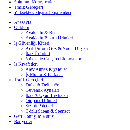
Solunum Koruyucular
Trafik Gereçleri
Yüksekte Çalışma Ekipmanları
Anasayfa
Outdoor
Ayakkabı & Bot
Ayakkabı Bakım Ürünleri
İş Güvenliği Kitleri
Acil Durum Göz & Vücut Duşları
İkaz Ürünleri
Yüksekte Çalışma Ekipmanları
İş Kıyafetleri
Alev Almaz Kıyafetler
İş Montu & Parkalar
Trafik Gereçleri
Duba & Delinatör
Güvenlik Aynaları
İkaz & Uyarı Levhaları
Otopark Ürünleri
Sızıntı Paletleri
Gözlü Sapan & Spanzet
Geri Dönüşüm Kutusu
Bariyerler