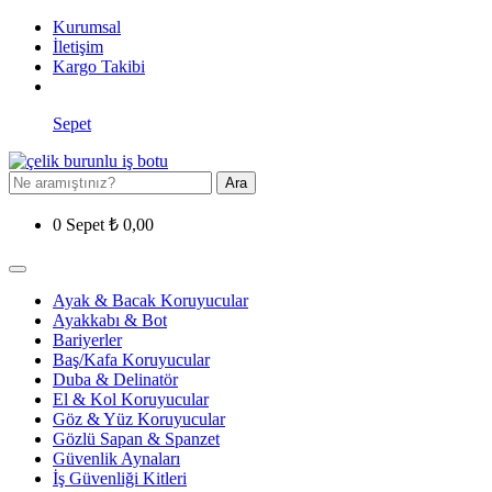
Kurumsal
İletişim
Kargo Takibi
Sepet
Ara
0
Sepet
₺
0,00
Ayak & Bacak Koruyucular
Ayakkabı & Bot
Bariyerler
Baş/Kafa Koruyucular
Duba & Delinatör
El & Kol Koruyucular
Göz & Yüz Koruyucular
Gözlü Sapan & Spanzet
Güvenlik Aynaları
İş Güvenliği Kitleri