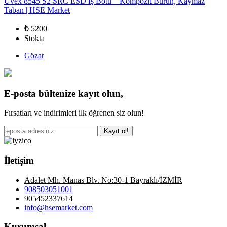
Uvex 8545 S2 SRC ESD İş Botu – Kompozit Burun, Kaymaz
Taban | HSE Market
₺ 5200
Stokta
Gözat
E-posta bültenize kayıt olun,
Fırsatları ve indirimleri ilk öğrenen siz olun!
Kayıt ol!
İletişim
Adalet Mh. Manas Blv. No:30-1 Bayraklı/İZMİR
908503051001
905452337614
info@hsemarket.com
Kurumsal