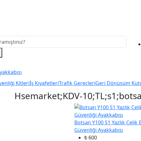
enliği Kitleri
İş Kıyafetleri
Trafik Gereçleri
Geri Dönüşüm Kut
Hsemarket;KDV-10;TL;s1;botsan
Botsan Y100 S1 Yazlık Çelik 
Güvenliği Ayakkabısı
₺ 600