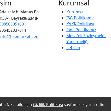
işim
Kurumsal
Adalet Mh. Manas Blv.
Kurumsal
İSG Politikamız
:30-1 Bayraklı/İZMİR
KVKK Politikası
908503051001
İade Politikamız
905452337614
Mesafeli Sözleşmeler
info@hsemarket.com
Yönetmeliği
İletişim
.
ha fazla bilgi için
Gizlilik Politikası
sayfamızı ziyaret edin.