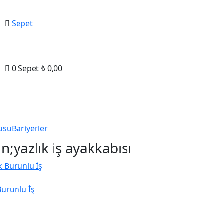
Sepet
0
Sepet
₺
0,00
usu
Bariyerler
;yazlık iş ayakkabısı
Burunlu İş