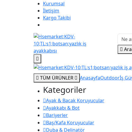
Kurumsal
İletişim
Kargo Takibi
Ara
TÜM ÜRÜNLER
Anasayfa
Outdoor
İş Güv
Kategoriler
Ayak & Bacak Koruyucular
Ayakkabı & Bot
Bariyerler
Baş/Kafa Koruyucular
Duba & Delinatör