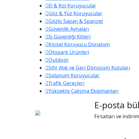
El & Kol Koruyucular
Göz & Yüz Koruyucular
Gözlü Sapan & Spanzet
Güvenlik Aynaları
İş Güvenliği Kitleri
Kişisel Koruyucu Donanım
Otopark Ürünleri
Outdoor
Sıfır Atık ve Geri Dönüşüm Kutuları
Solunum Koruyucular
Trafik Gereçleri
Yüksekte Çalışma Ekipmanları
E-posta bül
Fırsatları ve indiri