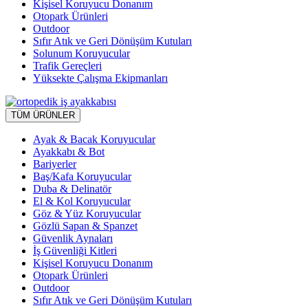
Kişisel Koruyucu Donanım
Otopark Ürünleri
Outdoor
Sıfır Atık ve Geri Dönüşüm Kutuları
Solunum Koruyucular
Trafik Gereçleri
Yüksekte Çalışma Ekipmanları
TÜM ÜRÜNLER
Ayak & Bacak Koruyucular
Ayakkabı & Bot
Bariyerler
Baş/Kafa Koruyucular
Duba & Delinatör
El & Kol Koruyucular
Göz & Yüz Koruyucular
Gözlü Sapan & Spanzet
Güvenlik Aynaları
İş Güvenliği Kitleri
Kişisel Koruyucu Donanım
Otopark Ürünleri
Outdoor
Sıfır Atık ve Geri Dönüşüm Kutuları