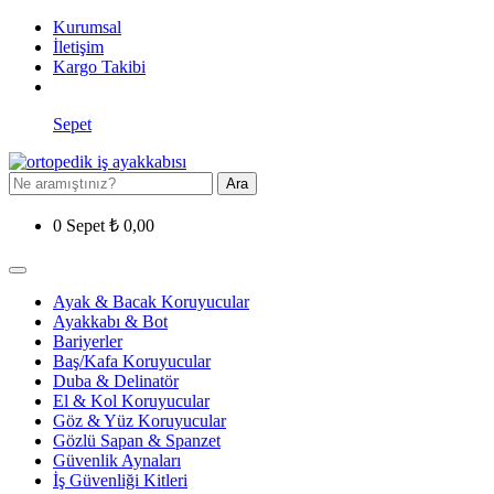
Kurumsal
İletişim
Kargo Takibi
Sepet
Ara
0
Sepet
₺
0,00
Ayak & Bacak Koruyucular
Ayakkabı & Bot
Bariyerler
Baş/Kafa Koruyucular
Duba & Delinatör
El & Kol Koruyucular
Göz & Yüz Koruyucular
Gözlü Sapan & Spanzet
Güvenlik Aynaları
İş Güvenliği Kitleri