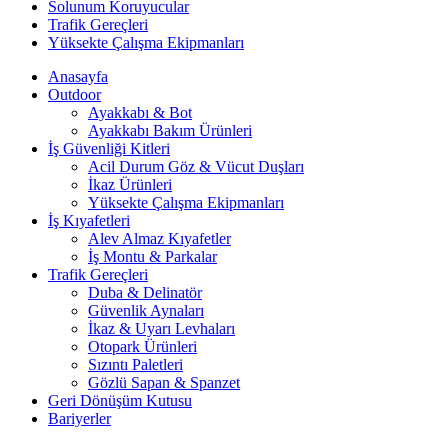
Solunum Koruyucular
Trafik Gereçleri
Yüksekte Çalışma Ekipmanları
Anasayfa
Outdoor
Ayakkabı & Bot
Ayakkabı Bakım Ürünleri
İş Güvenliği Kitleri
Acil Durum Göz & Vücut Duşları
İkaz Ürünleri
Yüksekte Çalışma Ekipmanları
İş Kıyafetleri
Alev Almaz Kıyafetler
İş Montu & Parkalar
Trafik Gereçleri
Duba & Delinatör
Güvenlik Aynaları
İkaz & Uyarı Levhaları
Otopark Ürünleri
Sızıntı Paletleri
Gözlü Sapan & Spanzet
Geri Dönüşüm Kutusu
Bariyerler