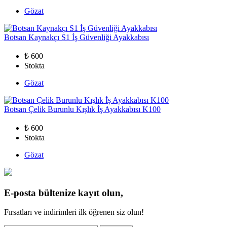
Gözat
Botsan Kaynakçı S1 İş Güvenliği Ayakkabısı
₺ 600
Stokta
Gözat
Botsan Çelik Burunlu Kışlık İş Ayakkabısı K100
₺ 600
Stokta
Gözat
E-posta bültenize kayıt olun,
Fırsatları ve indirimleri ilk öğrenen siz olun!