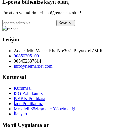
E-posta bültenize kayıt olun,
Fırsatları ve indirimleri ilk öğrenen siz olun!
Kayıt ol!
İletişim
Adalet Mh. Manas Blv. No:30-1 Bayraklı/İZMİR
908503051001
905452337614
info@hsemarket.com
Kurumsal
Kurumsal
İSG Politikamız
KVKK Politikası
İade Politikamız
Mesafeli Sözleşmeler Yönetmeliği
İletişim
Mobil Uygulamalar