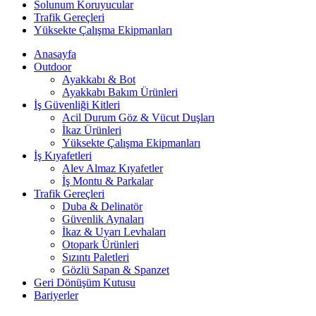
Solunum Koruyucular
Trafik Gereçleri
Yüksekte Çalışma Ekipmanları
Anasayfa
Outdoor
Ayakkabı & Bot
Ayakkabı Bakım Ürünleri
İş Güvenliği Kitleri
Acil Durum Göz & Vücut Duşları
İkaz Ürünleri
Yüksekte Çalışma Ekipmanları
İş Kıyafetleri
Alev Almaz Kıyafetler
İş Montu & Parkalar
Trafik Gereçleri
Duba & Delinatör
Güvenlik Aynaları
İkaz & Uyarı Levhaları
Otopark Ürünleri
Sızıntı Paletleri
Gözlü Sapan & Spanzet
Geri Dönüşüm Kutusu
Bariyerler