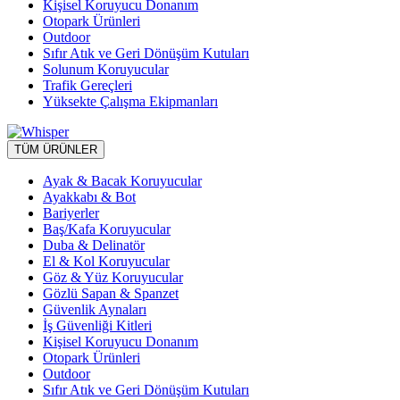
Kişisel Koruyucu Donanım
Otopark Ürünleri
Outdoor
Sıfır Atık ve Geri Dönüşüm Kutuları
Solunum Koruyucular
Trafik Gereçleri
Yüksekte Çalışma Ekipmanları
TÜM ÜRÜNLER
Ayak & Bacak Koruyucular
Ayakkabı & Bot
Bariyerler
Baş/Kafa Koruyucular
Duba & Delinatör
El & Kol Koruyucular
Göz & Yüz Koruyucular
Gözlü Sapan & Spanzet
Güvenlik Aynaları
İş Güvenliği Kitleri
Kişisel Koruyucu Donanım
Otopark Ürünleri
Outdoor
Sıfır Atık ve Geri Dönüşüm Kutuları