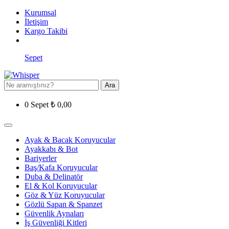
Kurumsal
İletişim
Kargo Takibi
Sepet
Ara
0
Sepet
₺
0,00
Ayak & Bacak Koruyucular
Ayakkabı & Bot
Bariyerler
Baş/Kafa Koruyucular
Duba & Delinatör
El & Kol Koruyucular
Göz & Yüz Koruyucular
Gözlü Sapan & Spanzet
Güvenlik Aynaları
İş Güvenliği Kitleri