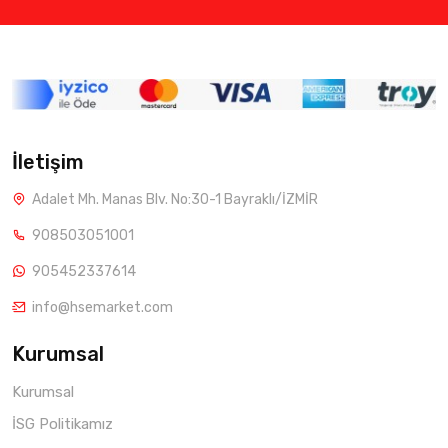
İletişim
Adalet Mh. Manas Blv. No:30-1 Bayraklı/İZMİR
908503051001
905452337614
info@hsemarket.com
Kurumsal
Kurumsal
İSG Politikamız