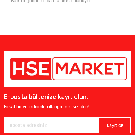
Bu kategoride toplam 0 ürün bulunuyor.
E-posta bültenize kayıt olun,
Fırsatları ve indirimleri ilk öğrenen siz olun!
Kayıt ol!