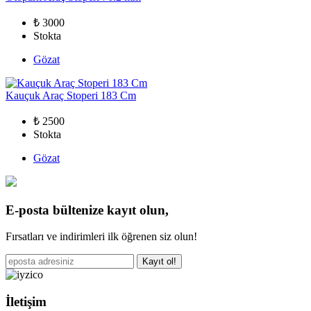
₺ 3000
Stokta
Gözat
Kauçuk Araç Stoperi 183 Cm
₺ 2500
Stokta
Gözat
E-posta bültenize kayıt olun,
Fırsatları ve indirimleri ilk öğrenen siz olun!
Kayıt ol!
İletişim