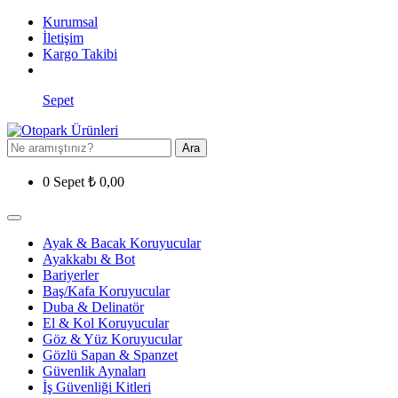
Kurumsal
İletişim
Kargo Takibi
Sepet
Ara
0
Sepet
₺
0,00
Ayak & Bacak Koruyucular
Ayakkabı & Bot
Bariyerler
Baş/Kafa Koruyucular
Duba & Delinatör
El & Kol Koruyucular
Göz & Yüz Koruyucular
Gözlü Sapan & Spanzet
Güvenlik Aynaları
İş Güvenliği Kitleri