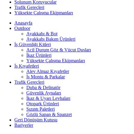
Solunum Koruyucular
Trafik Gereçleri
Yüksekte Çalışma Ekipmanları
Anasayfa
Outdoor
Ayakkabı & Bot
Ayakkabı Bakım Ürünleri
İş Güvenliği Kitleri
Acil Durum Göz & Vücut Duşları
İkaz Ürünleri
Yüksekte Çalışma Ekipmanları
İş Kıyafetleri
Alev Almaz Kıyafetler
İş Montu & Parkalar
Trafik Gereçleri
Duba & Delinatör
Güvenlik Aynaları
İkaz & Uyarı Levhaları
Otopark Ürünleri
Sızıntı Paletleri
Gözlü Sapan & Spanzet
Geri Dönüşüm Kutusu
Bariyerler