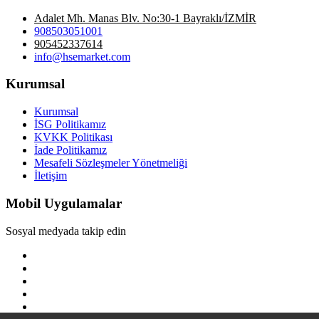
Adalet Mh. Manas Blv. No:30-1 Bayraklı/İZMİR
908503051001
905452337614
info@hsemarket.com
Kurumsal
Kurumsal
İSG Politikamız
KVKK Politikası
İade Politikamız
Mesafeli Sözleşmeler Yönetmeliği
İletişim
Mobil Uygulamalar
Sosyal medyada takip edin