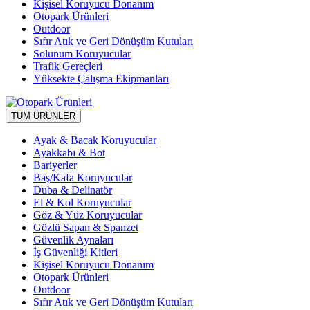
Kişisel Koruyucu Donanım
Otopark Ürünleri
Outdoor
Sıfır Atık ve Geri Dönüşüm Kutuları
Solunum Koruyucular
Trafik Gereçleri
Yüksekte Çalışma Ekipmanları
TÜM ÜRÜNLER
Ayak & Bacak Koruyucular
Ayakkabı & Bot
Bariyerler
Baş/Kafa Koruyucular
Duba & Delinatör
El & Kol Koruyucular
Göz & Yüz Koruyucular
Gözlü Sapan & Spanzet
Güvenlik Aynaları
İş Güvenliği Kitleri
Kişisel Koruyucu Donanım
Otopark Ürünleri
Outdoor
Sıfır Atık ve Geri Dönüşüm Kutuları