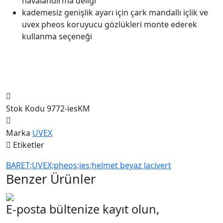
havalandırma deliği
kademesiz genişlik ayarı için çark mandallı içlik ve
uvex pheos koruyucu gözlükleri monte ederek
kullanma seçeneği
Stok Kodu
9772-iesKM
Marka
UVEX
Etiketler
BARET;UVEX;pheos;ies;helmet
beyaz
lacivert
Benzer Ürünler
E-posta bültenize kayıt olun,