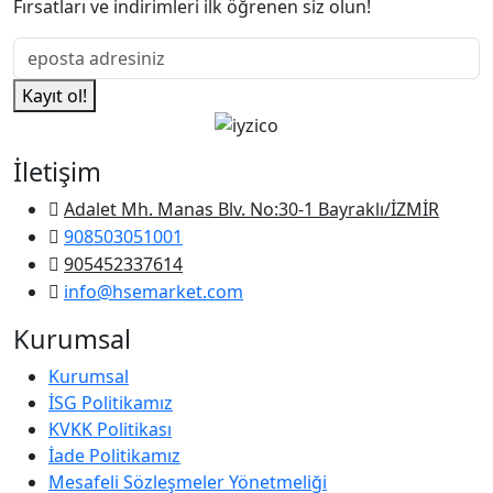
Fırsatları ve indirimleri ilk öğrenen siz olun!
Kayıt ol!
İletişim
Adalet Mh. Manas Blv. No:30-1 Bayraklı/İZMİR
908503051001
905452337614
info@hsemarket.com
Kurumsal
Kurumsal
İSG Politikamız
KVKK Politikası
İade Politikamız
Mesafeli Sözleşmeler Yönetmeliği