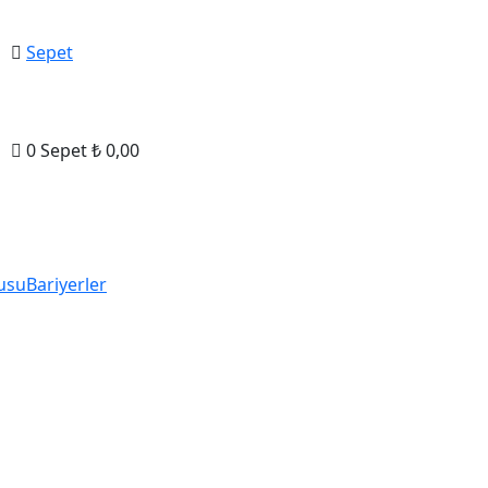
Sepet
0
Sepet
₺
0,00
usu
Bariyerler