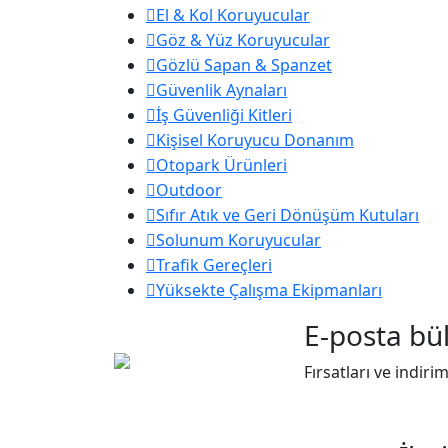
El & Kol Koruyucular
Göz & Yüz Koruyucular
Gözlü Sapan & Spanzet
Güvenlik Aynaları
İş Güvenliği Kitleri
Kişisel Koruyucu Donanım
Otopark Ürünleri
Outdoor
Sıfır Atık ve Geri Dönüşüm Kutuları
Solunum Koruyucular
Trafik Gereçleri
Yüksekte Çalışma Ekipmanları
E-posta bül
Fırsatları ve indiri