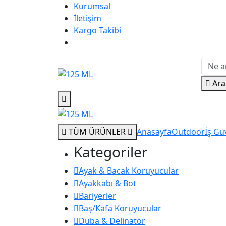
Kurumsal
İletişim
Kargo Takibi
Ara
TÜM ÜRÜNLER
Anasayfa
Outdoor
İş Güv
Kategoriler
Ayak & Bacak Koruyucular
Ayakkabı & Bot
Bariyerler
Baş/Kafa Koruyucular
Duba & Delinatör