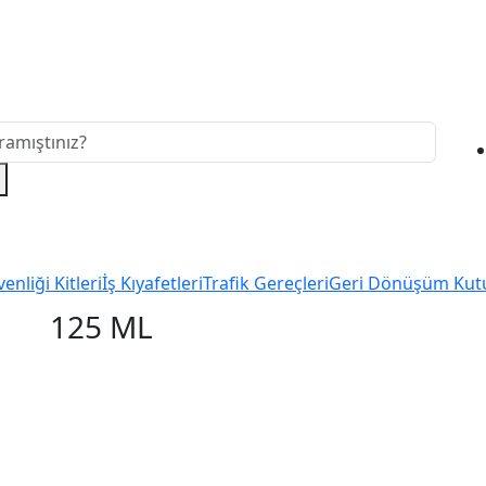
enliği Kitleri
İş Kıyafetleri
Trafik Gereçleri
Geri Dönüşüm Kut
125 ML