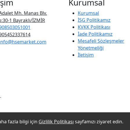
işim
Kurumsal
Adalet Mh. Manas Blv.
Kurumsal
İSG Politikamız
:30-1 Bayraklı/İZMİR
KVKK Politikası
908503051001
İade Politikamız
905452337614
Mesafeli Sözleşmeler
info@hsemarket.com
Yönetmeliği
İletişim
.
ha fazla bilgi için
Gizlilik Politikası
sayfamızı ziyaret edin.