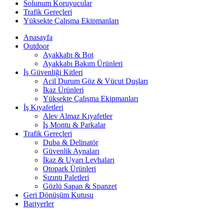
Solunum Koruyucular
Trafik Gereçleri
Yüksekte Çalışma Ekipmanları
Anasayfa
Outdoor
Ayakkabı & Bot
Ayakkabı Bakım Ürünleri
İş Güvenliği Kitleri
Acil Durum Göz & Vücut Duşları
İkaz Ürünleri
Yüksekte Çalışma Ekipmanları
İş Kıyafetleri
Alev Almaz Kıyafetler
İş Montu & Parkalar
Trafik Gereçleri
Duba & Delinatör
Güvenlik Aynaları
İkaz & Uyarı Levhaları
Otopark Ürünleri
Sızıntı Paletleri
Gözlü Sapan & Spanzet
Geri Dönüşüm Kutusu
Bariyerler