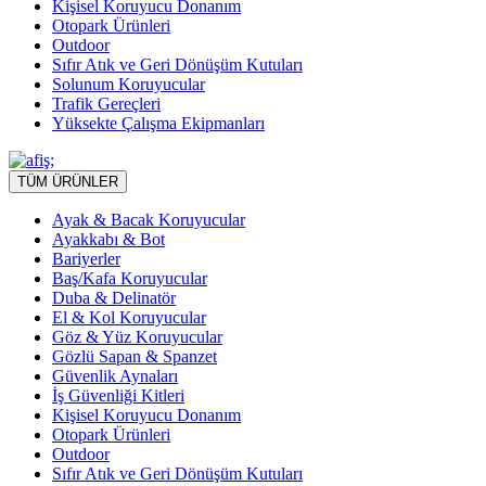
Kişisel Koruyucu Donanım
Otopark Ürünleri
Outdoor
Sıfır Atık ve Geri Dönüşüm Kutuları
Solunum Koruyucular
Trafik Gereçleri
Yüksekte Çalışma Ekipmanları
TÜM ÜRÜNLER
Ayak & Bacak Koruyucular
Ayakkabı & Bot
Bariyerler
Baş/Kafa Koruyucular
Duba & Delinatör
El & Kol Koruyucular
Göz & Yüz Koruyucular
Gözlü Sapan & Spanzet
Güvenlik Aynaları
İş Güvenliği Kitleri
Kişisel Koruyucu Donanım
Otopark Ürünleri
Outdoor
Sıfır Atık ve Geri Dönüşüm Kutuları