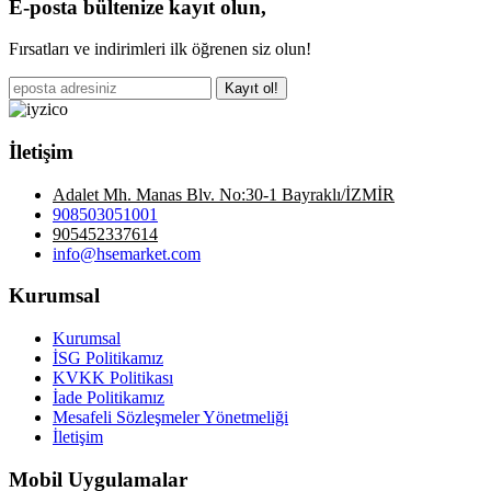
E-posta bültenize kayıt olun,
Fırsatları ve indirimleri ilk öğrenen siz olun!
Kayıt ol!
İletişim
Adalet Mh. Manas Blv. No:30-1 Bayraklı/İZMİR
908503051001
905452337614
info@hsemarket.com
Kurumsal
Kurumsal
İSG Politikamız
KVKK Politikası
İade Politikamız
Mesafeli Sözleşmeler Yönetmeliği
İletişim
Mobil Uygulamalar