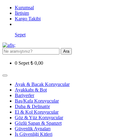
Kurumsal
İletişim
Kargo Takibi
Sepet
Ara
0
Sepet
₺
0,00
Ayak & Bacak Koruyucular
Ayakkabı & Bot
Bariyerler
Baş/Kafa Koruyucular
Duba & Delinatör
El & Kol Koruyucular
Göz & Yüz Koruyucular
Gözlü Sapan & Spanzet
Güvenlik Aynaları
İş Güvenliği Kitleri