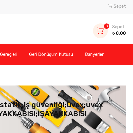
Sepet
0
Sepet
₺
0,00
 Gereçleri
Geri Dönüşüm Kutusu
Bariyerler
tatik;iş güvenliği;uvex;uvex
AYAKKABISI;İŞAYAKKABISI