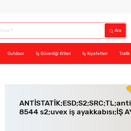
Ara
Outdoor
İş Güvenliği Kitleri
İş Kıyafetleri
Trafik
ANTİSTATİK;ESD;S2;SRC;TL;antis
8544 s2;uvex iş ayakkabısı;İŞ 