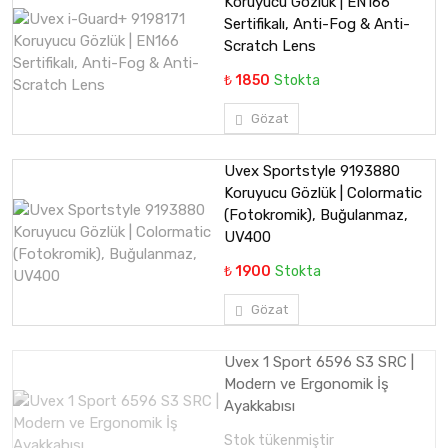
Koruyucu Gözlük | EN166
Sertifikalı, Anti-Fog & Anti-
Scratch Lens
₺ 1850
Stokta
Gözat
Uvex Sportstyle 9193880
Koruyucu Gözlük | Colormatic
(Fotokromik), Buğulanmaz,
UV400
₺ 1900
Stokta
Gözat
Uvex 1 Sport 6596 S3 SRC |
Modern ve Ergonomik İş
Ayakkabısı
Stok tükenmiştir