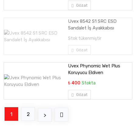
Gözat
Uvex 8542 S1 SRC ESD
Sandalet İş Ayakkabısı
Stok tükenmiştir
Gözat
Uvex Phynomic Wet Plus
Koruyucu Eldiven
₺ 400
Stokta
Gözat
1
2
>