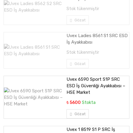
Stok tükenmiştir
Gözat
Uvex Ladies 8561 S1 SRC ESD
İş Ayakkabısı
Stok tükenmiştir
Gözat
Uvex 6590 Sport S1P SRC
ESD İş Güvenliği Ayakkabısı –
HSE Market
₺ 5600
Stokta
Gözat
Uvex 1 8519 S1 P SRC İş