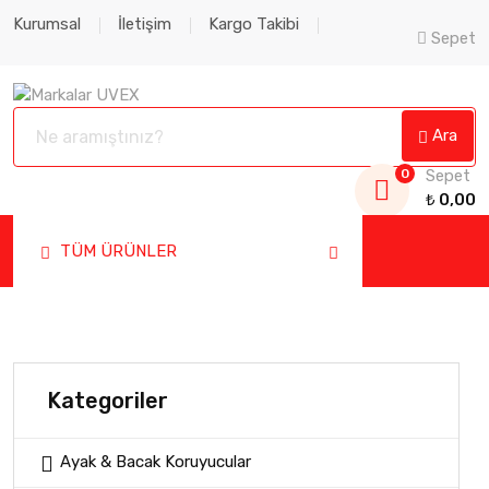
Kurumsal
İletişim
Kargo Takibi
Sepet
Ara
0
Sepet
₺
0,00
TÜM ÜRÜNLER
Kategoriler
Ayak & Bacak Koruyucular