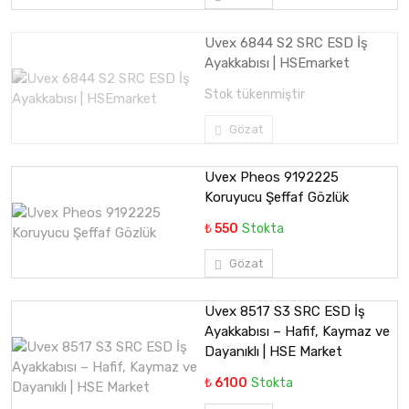
Uvex 6844 S2 SRC ESD İş
Ayakkabısı | HSEmarket
Stok tükenmiştir
Gözat
Uvex Pheos 9192225
Koruyucu Şeffaf Gözlük
₺ 550
Stokta
Gözat
Uvex 8517 S3 SRC ESD İş
Ayakkabısı – Hafif, Kaymaz ve
Dayanıklı | HSE Market
₺ 6100
Stokta