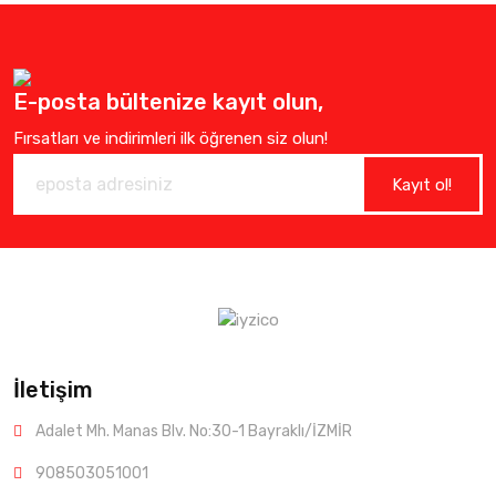
E-posta bültenize kayıt olun,
Fırsatları ve indirimleri ilk öğrenen siz olun!
Kayıt ol!
İletişim
Adalet Mh. Manas Blv. No:30-1 Bayraklı/İZMİR
908503051001