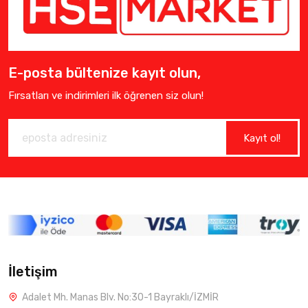
E-posta bültenize kayıt olun,
Fırsatları ve indirimleri ilk öğrenen siz olun!
Kayıt ol!
İletişim
Adalet Mh. Manas Blv. No:30-1 Bayraklı/İZMİR