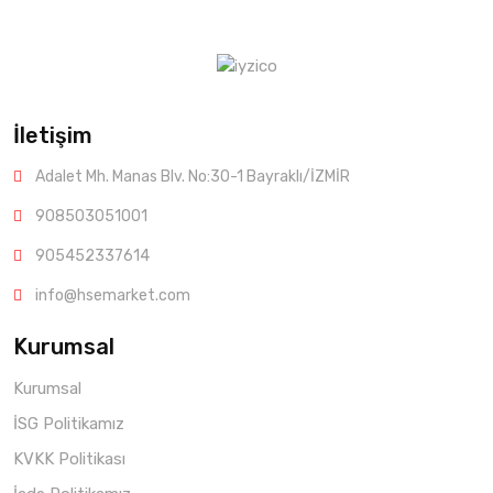
İletişim
Adalet Mh. Manas Blv. No:30-1 Bayraklı/İZMİR
908503051001
905452337614
info@hsemarket.com
Kurumsal
Kurumsal
İSG Politikamız
KVKK Politikası