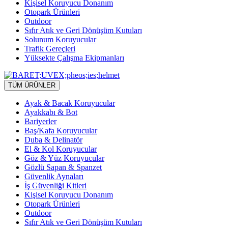
Kişisel Koruyucu Donanım
Otopark Ürünleri
Outdoor
Sıfır Atık ve Geri Dönüşüm Kutuları
Solunum Koruyucular
Trafik Gereçleri
Yüksekte Çalışma Ekipmanları
TÜM ÜRÜNLER
Ayak & Bacak Koruyucular
Ayakkabı & Bot
Bariyerler
Baş/Kafa Koruyucular
Duba & Delinatör
El & Kol Koruyucular
Göz & Yüz Koruyucular
Gözlü Sapan & Spanzet
Güvenlik Aynaları
İş Güvenliği Kitleri
Kişisel Koruyucu Donanım
Otopark Ürünleri
Outdoor
Sıfır Atık ve Geri Dönüşüm Kutuları