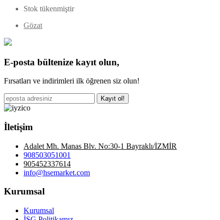
Stok tükenmiştir
Gözat
E-posta bültenize kayıt olun,
Fırsatları ve indirimleri ilk öğrenen siz olun!
Kayıt ol!
İletişim
Adalet Mh. Manas Blv. No:30-1 Bayraklı/İZMİR
908503051001
905452337614
info@hsemarket.com
Kurumsal
Kurumsal
İSG Politikamız