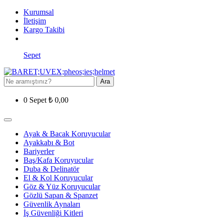
Kurumsal
İletişim
Kargo Takibi
Sepet
Ara
0
Sepet
₺
0,00
Ayak & Bacak Koruyucular
Ayakkabı & Bot
Bariyerler
Baş/Kafa Koruyucular
Duba & Delinatör
El & Kol Koruyucular
Göz & Yüz Koruyucular
Gözlü Sapan & Spanzet
Güvenlik Aynaları
İş Güvenliği Kitleri