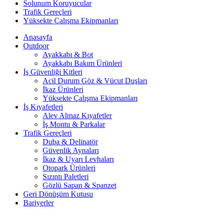
Solunum Koruyucular
Trafik Gereçleri
Yüksekte Çalışma Ekipmanları
Anasayfa
Outdoor
Ayakkabı & Bot
Ayakkabı Bakım Ürünleri
İş Güvenliği Kitleri
Acil Durum Göz & Vücut Duşları
İkaz Ürünleri
Yüksekte Çalışma Ekipmanları
İş Kıyafetleri
Alev Almaz Kıyafetler
İş Montu & Parkalar
Trafik Gereçleri
Duba & Delinatör
Güvenlik Aynaları
İkaz & Uyarı Levhaları
Otopark Ürünleri
Sızıntı Paletleri
Gözlü Sapan & Spanzet
Geri Dönüşüm Kutusu
Bariyerler