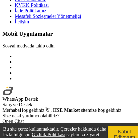
KVKK Politikası
İade Politikamız
Mesafeli Sözleşmeler Yönetmeliği
İletişim
Mobil Uygulamalar
Sosyal medyada takip edin
WhatsApp Destek
Satış ve Destek
Merhaba
Hoş geldiniz
👋,
HSE Market
sitemize hoş geldiniz.
Size nasıl yardımcı olabiliriz?
Open Chat
Bu site çerez kullanmaktadır. Çerezler hakkında daha
Kabul
fazla bilgi için
Gizlilik Politikası
sayfamızı ziyaret
Ediyorum