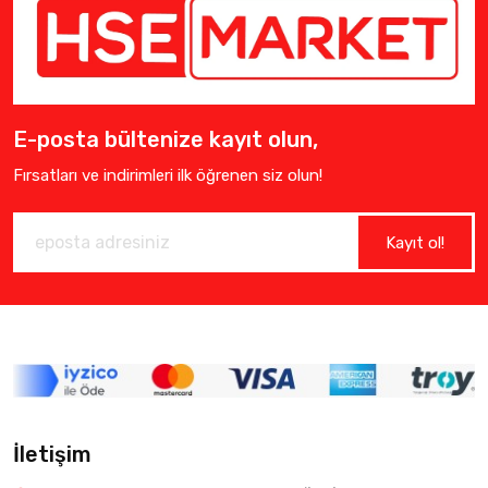
E-posta bültenize kayıt olun,
Fırsatları ve indirimleri ilk öğrenen siz olun!
Kayıt ol!
İletişim