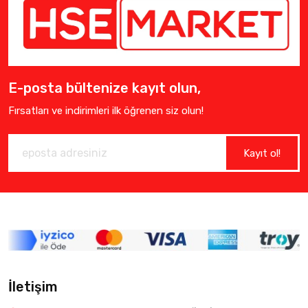
E-posta bültenize kayıt olun,
Fırsatları ve indirimleri ilk öğrenen siz olun!
Kayıt ol!
İletişim