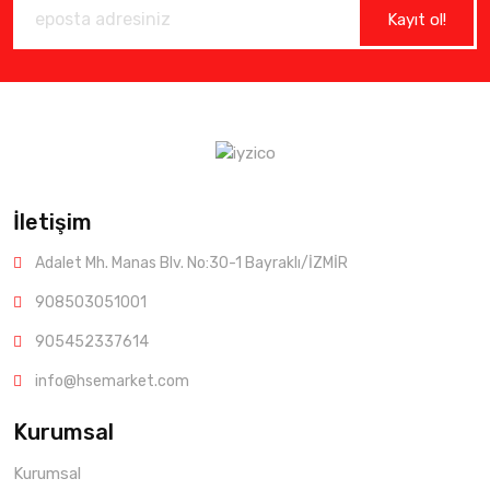
Kayıt ol!
İletişim
Adalet Mh. Manas Blv. No:30-1 Bayraklı/İZMİR
908503051001
905452337614
info@hsemarket.com
Kurumsal
Kurumsal