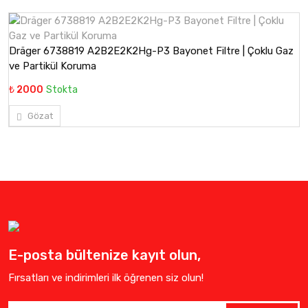
Dräger 6738819 A2B2E2K2Hg-P3 Bayonet Filtre | Çoklu Gaz
ve Partikül Koruma
₺ 2000
Stokta
Gözat
E-posta bültenize kayıt olun,
Fırsatları ve indirimleri ilk öğrenen siz olun!