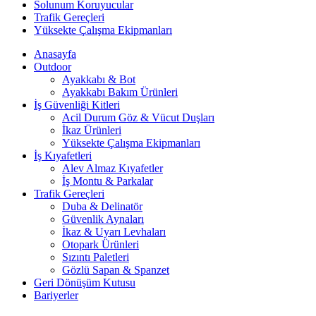
Solunum Koruyucular
Trafik Gereçleri
Yüksekte Çalışma Ekipmanları
Anasayfa
Outdoor
Ayakkabı & Bot
Ayakkabı Bakım Ürünleri
İş Güvenliği Kitleri
Acil Durum Göz & Vücut Duşları
İkaz Ürünleri
Yüksekte Çalışma Ekipmanları
İş Kıyafetleri
Alev Almaz Kıyafetler
İş Montu & Parkalar
Trafik Gereçleri
Duba & Delinatör
Güvenlik Aynaları
İkaz & Uyarı Levhaları
Otopark Ürünleri
Sızıntı Paletleri
Gözlü Sapan & Spanzet
Geri Dönüşüm Kutusu
Bariyerler