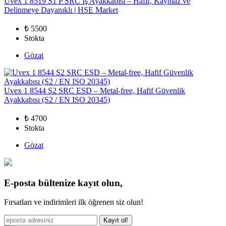
Uvex 1 8519 S1 P SRC İş Ayakkabısı – Hafif, Kaymaz ve
Delinmeye Dayanıklı | HSE Market
₺ 5500
Stokta
Gözat
Uvex 1 8544 S2 SRC ESD – Metal-free, Hafif Güvenlik
Ayakkabısı (S2 / EN ISO 20345)
₺ 4700
Stokta
Gözat
E-posta bültenize kayıt olun,
Fırsatları ve indirimleri ilk öğrenen siz olun!
Kayıt ol!