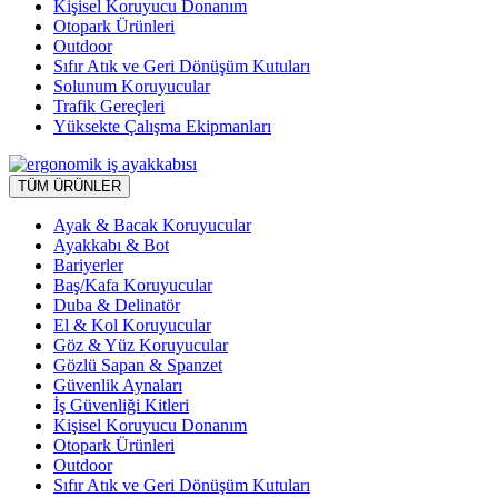
Kişisel Koruyucu Donanım
Otopark Ürünleri
Outdoor
Sıfır Atık ve Geri Dönüşüm Kutuları
Solunum Koruyucular
Trafik Gereçleri
Yüksekte Çalışma Ekipmanları
TÜM ÜRÜNLER
Ayak & Bacak Koruyucular
Ayakkabı & Bot
Bariyerler
Baş/Kafa Koruyucular
Duba & Delinatör
El & Kol Koruyucular
Göz & Yüz Koruyucular
Gözlü Sapan & Spanzet
Güvenlik Aynaları
İş Güvenliği Kitleri
Kişisel Koruyucu Donanım
Otopark Ürünleri
Outdoor
Sıfır Atık ve Geri Dönüşüm Kutuları