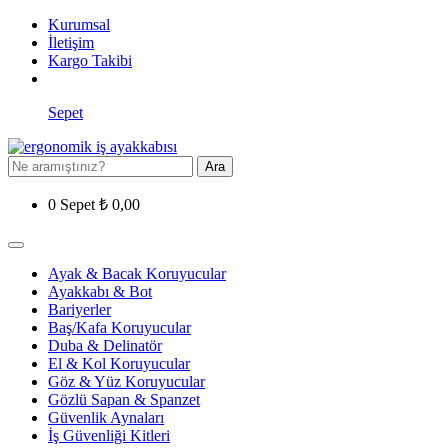
Kurumsal
İletişim
Kargo Takibi
Sepet
Ara
0
Sepet
₺
0,00
Ayak & Bacak Koruyucular
Ayakkabı & Bot
Bariyerler
Baş/Kafa Koruyucular
Duba & Delinatör
El & Kol Koruyucular
Göz & Yüz Koruyucular
Gözlü Sapan & Spanzet
Güvenlik Aynaları
İş Güvenliği Kitleri