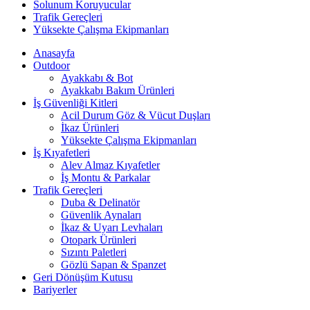
Solunum Koruyucular
Trafik Gereçleri
Yüksekte Çalışma Ekipmanları
Anasayfa
Outdoor
Ayakkabı & Bot
Ayakkabı Bakım Ürünleri
İş Güvenliği Kitleri
Acil Durum Göz & Vücut Duşları
İkaz Ürünleri
Yüksekte Çalışma Ekipmanları
İş Kıyafetleri
Alev Almaz Kıyafetler
İş Montu & Parkalar
Trafik Gereçleri
Duba & Delinatör
Güvenlik Aynaları
İkaz & Uyarı Levhaları
Otopark Ürünleri
Sızıntı Paletleri
Gözlü Sapan & Spanzet
Geri Dönüşüm Kutusu
Bariyerler