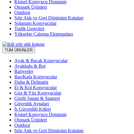
Kişisel Koruyucu Donanım
Otopark Ürünleri
Outdoor
Sıfır Atık ve Geri Dönüşüm Kutuları
Solunum Koruyucular
Trafik Gereçleri
Yüksekte Çalışma Ekipmanları
TÜM ÜRÜNLER
Ayak & Bacak Koruyucular
Ayakkabı & Bot
Bariyerler
Baş/Kafa Koruyucular
Duba & Delinatör
El & Kol Koruyucular
Göz & Yüz Koruyucular
Gözlü Sapan & Spanzet
Güvenlik Aynaları
İş Güvenliği Kitleri
Kişisel Koruyucu Donanım
Otopark Ürünleri
Outdoor
Sıfır Atık ve Geri Dönüşüm Kutuları