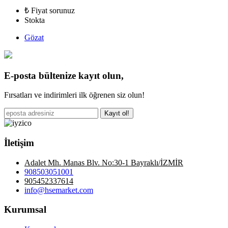
₺ Fiyat sorunuz
Stokta
Gözat
E-posta bültenize kayıt olun,
Fırsatları ve indirimleri ilk öğrenen siz olun!
Kayıt ol!
İletişim
Adalet Mh. Manas Blv. No:30-1 Bayraklı/İZMİR
908503051001
905452337614
info@hsemarket.com
Kurumsal