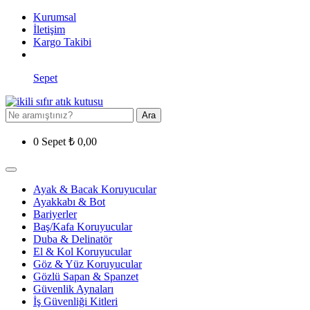
Kurumsal
İletişim
Kargo Takibi
Sepet
Ara
0
Sepet
₺
0,00
Ayak & Bacak Koruyucular
Ayakkabı & Bot
Bariyerler
Baş/Kafa Koruyucular
Duba & Delinatör
El & Kol Koruyucular
Göz & Yüz Koruyucular
Gözlü Sapan & Spanzet
Güvenlik Aynaları
İş Güvenliği Kitleri