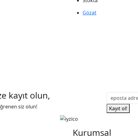
Stokta
Gözat
e kayıt olun,
 öğrenen siz olun!
Kayıt ol!
m
Kurumsal