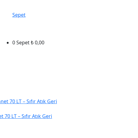
Sepet
0
Sepet
₺
0,00
 70 LT – Sıfır Atık Geri