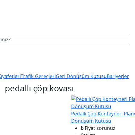
Kıyafetleri
Trafik Gereçleri
Geri Dönüşüm Kutusu
Bariyerler
pedallı çöp kovası
Pedallı Çöp Konteyneri Planet
Dönüşüm Kutusu
₺ Fiyat sorunuz