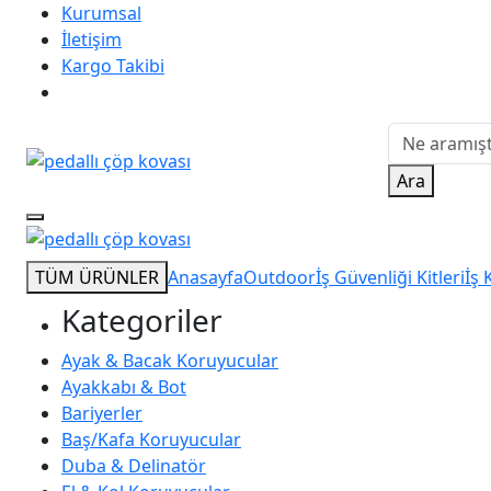
Kurumsal
İletişim
Kargo Takibi
Ara
TÜM ÜRÜNLER
Anasayfa
Outdoor
İş Güvenliği Kitleri
İş 
Kategoriler
Ayak & Bacak Koruyucular
Ayakkabı & Bot
Bariyerler
Baş/Kafa Koruyucular
Duba & Delinatör