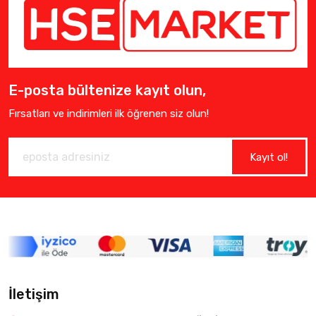
E-posta bültenize kayıt olun,
Fırsatları ve indirimleri ilk öğrenen siz olun!
Kayıt ol!
İletişim