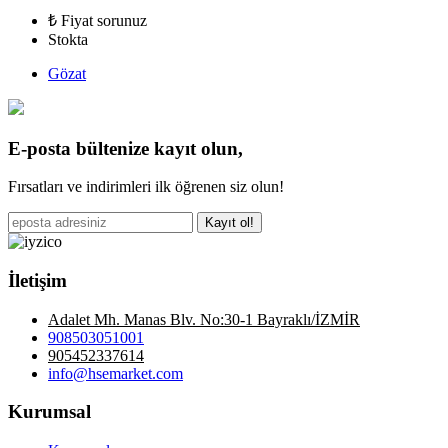
₺ Fiyat sorunuz
Stokta
Gözat
E-posta bültenize kayıt olun,
Fırsatları ve indirimleri ilk öğrenen siz olun!
Kayıt ol!
İletişim
Adalet Mh. Manas Blv. No:30-1 Bayraklı/İZMİR
908503051001
905452337614
info@hsemarket.com
Kurumsal