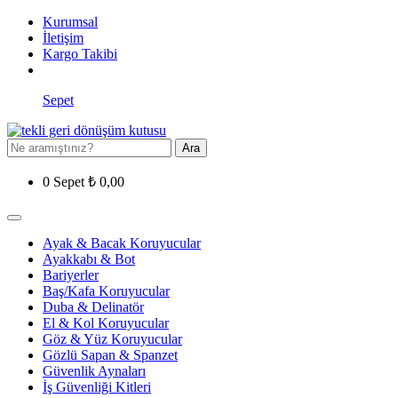
Kurumsal
İletişim
Kargo Takibi
Sepet
Ara
0
Sepet
₺
0,00
Ayak & Bacak Koruyucular
Ayakkabı & Bot
Bariyerler
Baş/Kafa Koruyucular
Duba & Delinatör
El & Kol Koruyucular
Göz & Yüz Koruyucular
Gözlü Sapan & Spanzet
Güvenlik Aynaları
İş Güvenliği Kitleri