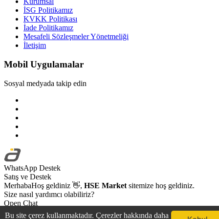
Kurumsal
İSG Politikamız
KVKK Politikası
İade Politikamız
Mesafeli Sözleşmeler Yönetmeliği
İletişim
Mobil Uygulamalar
Sosyal medyada takip edin
WhatsApp Destek
Satış ve Destek
Merhaba
Hoş geldiniz
👋,
HSE Market
sitemize hoş geldiniz.
Size nasıl yardımcı olabiliriz?
Open Chat
Bu site çerez kullanmaktadır. Çerezler hakkında daha