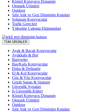
Kişisel Koruyucu Donanım
Otopark Ürünleri
Outdoor
Sıfır Atık ve Geri Dönüşüm Kutuları
Solunum Koruyucular
Trafik Gereçleri
Yüksekte Çalışma Ekipmanları
TÜM ÜRÜNLER
Ayak & Bacak Koruyucular
Ayakkabı & Bot
Bariyerler
Baş/Kafa Koruyucular
Duba & Delinatör
El & Kol Koruyucular
Göz & Yüz Koruyucular
Gözlü Sapan & Spanzet
Güvenlik Aynaları
İş Güvenliği Kitleri
Kişisel Koruyucu Donanım
Otopark Ürünleri
Outdoor
Sıfır Atık ve Geri Dönüşüm Kutuları