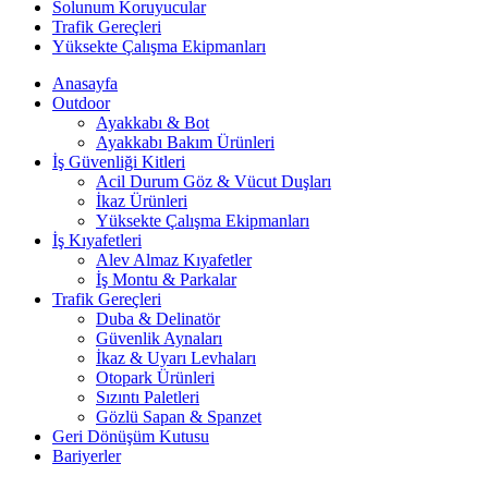
Solunum Koruyucular
Trafik Gereçleri
Yüksekte Çalışma Ekipmanları
Anasayfa
Outdoor
Ayakkabı & Bot
Ayakkabı Bakım Ürünleri
İş Güvenliği Kitleri
Acil Durum Göz & Vücut Duşları
İkaz Ürünleri
Yüksekte Çalışma Ekipmanları
İş Kıyafetleri
Alev Almaz Kıyafetler
İş Montu & Parkalar
Trafik Gereçleri
Duba & Delinatör
Güvenlik Aynaları
İkaz & Uyarı Levhaları
Otopark Ürünleri
Sızıntı Paletleri
Gözlü Sapan & Spanzet
Geri Dönüşüm Kutusu
Bariyerler