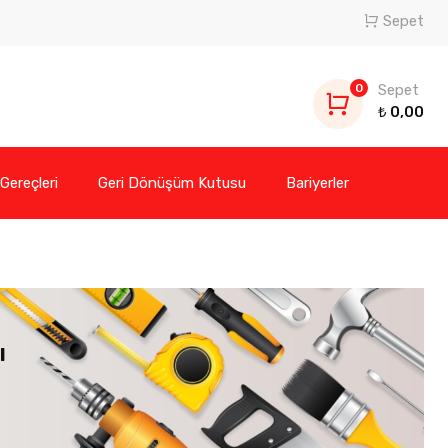
Sepet
0
Sepet
₺
0,00
 Gereçleri
Geri Dönüşüm Kutusu
Bariyerler
ı