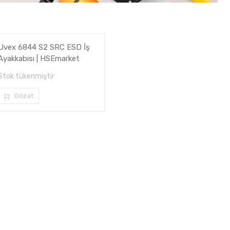
Uvex 6844 S2 SRC ESD İş
Ayakkabısı | HSEmarket
Stok tükenmiştir
Gözat