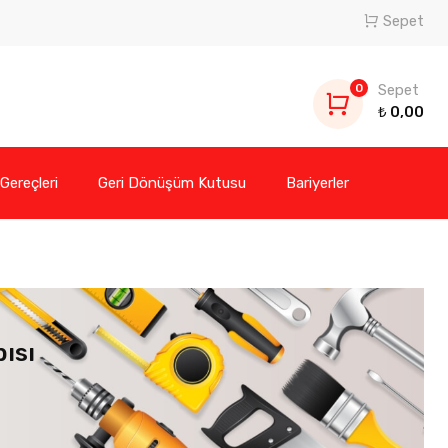
Sepet
0
Sepet
₺
0,00
 Gereçleri
Geri Dönüşüm Kutusu
Bariyerler
ısı