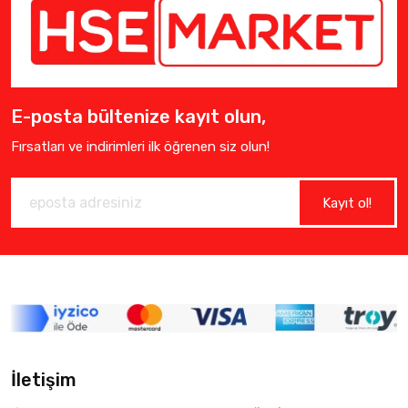
E-posta bültenize kayıt olun,
Fırsatları ve indirimleri ilk öğrenen siz olun!
Kayıt ol!
İletişim