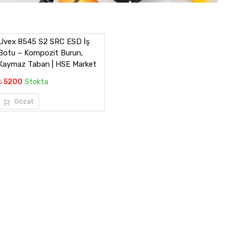
Uvex 8545 S2 SRC ESD İş
Botu – Kompozit Burun,
Kaymaz Taban | HSE Market
₺ 5200
Stokta
Gözat