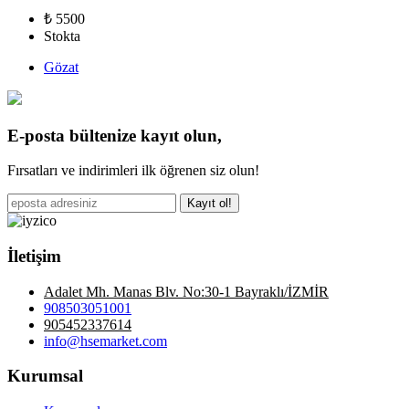
₺ 5500
Stokta
Gözat
E-posta bültenize kayıt olun,
Fırsatları ve indirimleri ilk öğrenen siz olun!
Kayıt ol!
İletişim
Adalet Mh. Manas Blv. No:30-1 Bayraklı/İZMİR
908503051001
905452337614
info@hsemarket.com
Kurumsal