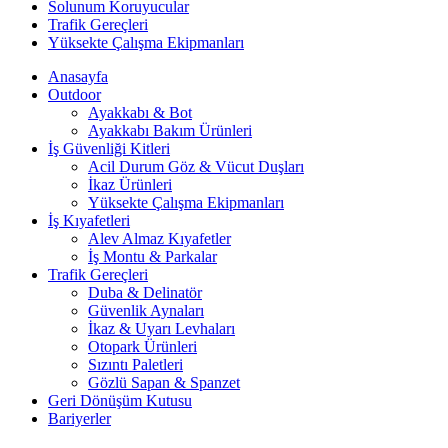
Solunum Koruyucular
Trafik Gereçleri
Yüksekte Çalışma Ekipmanları
Anasayfa
Outdoor
Ayakkabı & Bot
Ayakkabı Bakım Ürünleri
İş Güvenliği Kitleri
Acil Durum Göz & Vücut Duşları
İkaz Ürünleri
Yüksekte Çalışma Ekipmanları
İş Kıyafetleri
Alev Almaz Kıyafetler
İş Montu & Parkalar
Trafik Gereçleri
Duba & Delinatör
Güvenlik Aynaları
İkaz & Uyarı Levhaları
Otopark Ürünleri
Sızıntı Paletleri
Gözlü Sapan & Spanzet
Geri Dönüşüm Kutusu
Bariyerler