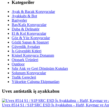
Kategoriler
Ayak & Bacak Koruyucular
Ayakkabı & Bot
Bariyerler
Baş/Kafa Koruyucular
Duba & Delinatör
El & Kol Koruyucular
Göz & Yüz Koruyucular
Gözlü Sapan & Spanzet
Güvenlik Aynaları
İş Güvenliği Kitleri
Kişisel Koruyucu Donanım
Otopark Ürünleri
Outdoor
Sıfır Atık ve Geri Dönüşüm Kutuları
Solunum Koruyucular
Trafik Gereçleri
Yüksekte Çalışma Ekipmanları
Uvex antistatik iş ayakkabısı
Uvex 8514 S1 / S1P SRC ESD İş Ayakkabısı – Hafif, Kaymaz ve Ant