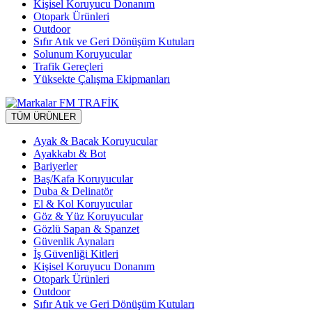
Kişisel Koruyucu Donanım
Otopark Ürünleri
Outdoor
Sıfır Atık ve Geri Dönüşüm Kutuları
Solunum Koruyucular
Trafik Gereçleri
Yüksekte Çalışma Ekipmanları
TÜM ÜRÜNLER
Ayak & Bacak Koruyucular
Ayakkabı & Bot
Bariyerler
Baş/Kafa Koruyucular
Duba & Delinatör
El & Kol Koruyucular
Göz & Yüz Koruyucular
Gözlü Sapan & Spanzet
Güvenlik Aynaları
İş Güvenliği Kitleri
Kişisel Koruyucu Donanım
Otopark Ürünleri
Outdoor
Sıfır Atık ve Geri Dönüşüm Kutuları