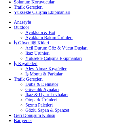
Solunum Koruyucular
Trafik Gereçleri
Yüksekte Çalışma Ekipmanları
Anasayfa
Outdoor
Ayakkabı & Bot
Ayakkabı Bakım Ürünleri
İş Güvenliği Kitleri
Acil Durum Göz & Vücut Duşları
İkaz Ürünleri
Yüksekte Çalışma Ekipmanları
İş Kıyafetleri
Alev Almaz Kıyafetler
İş Montu & Parkalar
Trafik Gereçleri
Duba & Delinatör
Güvenlik Aynaları
İkaz & Uyarı Levhaları
Otopark Ürünleri
Sızıntı Paletleri
Gözlü Sapan & Spanzet
Geri Dönüşüm Kutusu
Bariyerler