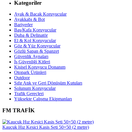
Kategoriler
Ayak & Bacak Koruyucular
Ayakkabı & Bot
Bariyerler
Baş/Kafa Koruyucular
Duba & Delinatör
El & Kol Koruyucular
Göz & Yüz Koruyucular
Gözlü Sapan & Spanzet
Güvenlik Aynaları
İş Güvenliği Kitleri
Kişisel Koruyucu Donanım
Otopark Ürünleri
Outdoor
Sıfır Atık ve Geri Dönüşüm Kutuları
Solunum Koruyucular
Trafik Gereçleri
Yüksekte Çalışma Ekipmanları
FM TRAFİK
Kauçuk Hız Kesici Kasis Seti 50×50 (2 metre)