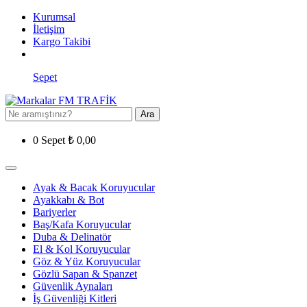
Kurumsal
İletişim
Kargo Takibi
Sepet
Ara
0
Sepet
₺
0,00
Ayak & Bacak Koruyucular
Ayakkabı & Bot
Bariyerler
Baş/Kafa Koruyucular
Duba & Delinatör
El & Kol Koruyucular
Göz & Yüz Koruyucular
Gözlü Sapan & Spanzet
Güvenlik Aynaları
İş Güvenliği Kitleri