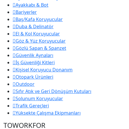
Ayakkabı & Bot
Bariyerler
Baş/Kafa Koruyucular
Duba & Delinatör
El & Kol Koruyucular
Göz & Yüz Koruyucular
Gözlü Sapan & Spanzet
Güvenlik Aynaları
İş Güvenliği Kitleri
Kişisel Koruyucu Donanım
Otopark Ürünleri
Outdoor
Sıfır Atık ve Geri Dönüşüm Kutuları
Solunum Koruyucular
Trafik Gereçleri
Yüksekte Çalışma Ekipmanları
TOWORKFOR