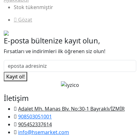
Stok tükenmiştir
Gözat
E-posta bültenize kayıt olun,
Fırsatları ve indirimleri ilk öğrenen siz olun!
Kayıt ol!
İletişim
Adalet Mh. Manas Blv. No:30-1 Bayraklı/İZMİR
908503051001
905452337614
info@hsemarket.com