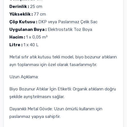
Derinlik :
25 cm
Yükseklik :
77 cm
Çöp Kutusu :
DKP veya Paslanmaz Çelik Sac
Uygulanan Boya :
Elektrostatik Toz Boya
Hacim :
1 x 0,05 m³
Litre :
1 x 40 L
Metal sıfır atık kutusu tekli model, biyo bozunur atıkların
ayrı toplanması için özel olarak tasarlanmıştır.
Uzun Açıklama:
Biyo Bozunur Atıklar İçin Etiketli: Organik atıkların doğru
şekilde ayrıştırılmasını sağlar.
Dayanıklı Metal Gövde: Uzun ömürlü kullanım için
paslanmaz yapıya sahiptir.