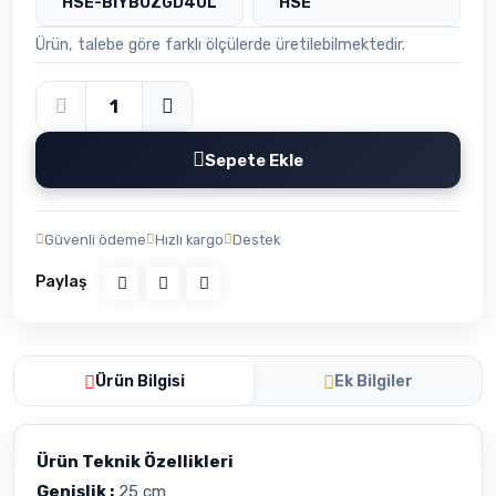
HSE-BİYBOZGD40L
HSE
Ürün, talebe göre farklı ölçülerde üretilebilmektedir.
Sepete Ekle
Güvenli ödeme
Hızlı kargo
Destek
Paylaş
Ürün Bilgisi
Ek Bilgiler
Ürün Teknik Özellikleri
Genişlik :
25 cm