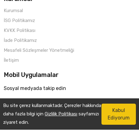
Kurumsal
İSG Politikamız
KVKK Politikası
İade Politikamız
Mesafeli Sözleşmeler Yönetmeliği
İletişim
Mobil Uygulamalar
Sosyal medyada takip edin
Bu site çerez kullanmaktadır. Çerezler hakkında
Kabul
daha fazla bilgi için
Gizlilik Politikası
sayfamızı
Ediyorum
₺ 0,00
Sepete Ekle
ziyaret edin.