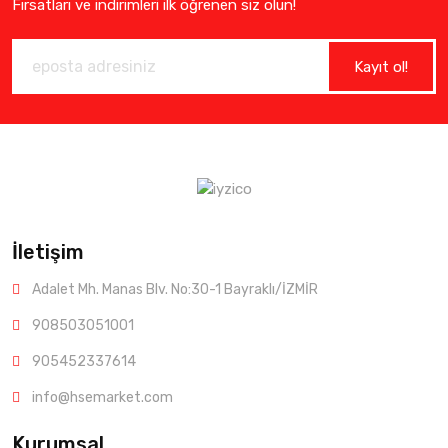
Fırsatları ve indirimleri ilk öğrenen siz olun!
Kayıt ol!
İletişim
Adalet Mh. Manas Blv. No:30-1 Bayraklı/İZMİR
908503051001
905452337614
info@hsemarket.com
Kurumsal