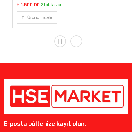
₺ 1.500,00
Stokta var
Ürünü İncele
E-posta bültenize kayıt olun,