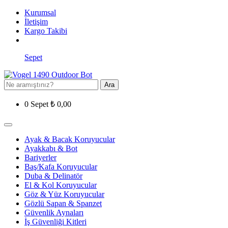
Kurumsal
İletişim
Kargo Takibi
Sepet
Ara
0
Sepet
₺
0,00
Ayak & Bacak Koruyucular
Ayakkabı & Bot
Bariyerler
Baş/Kafa Koruyucular
Duba & Delinatör
El & Kol Koruyucular
Göz & Yüz Koruyucular
Gözlü Sapan & Spanzet
Güvenlik Aynaları
İş Güvenliği Kitleri