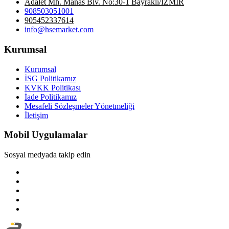
Adalet Mh. Manas Blv. No:30-1 Bayraklı/İZMİR
908503051001
905452337614
info@hsemarket.com
Kurumsal
Kurumsal
İSG Politikamız
KVKK Politikası
İade Politikamız
Mesafeli Sözleşmeler Yönetmeliği
İletişim
Mobil Uygulamalar
Sosyal medyada takip edin