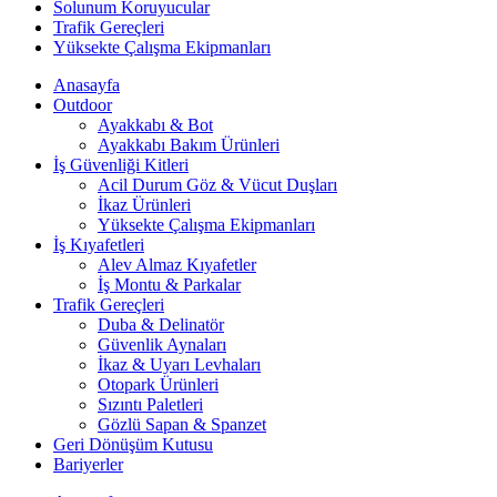
Solunum Koruyucular
Trafik Gereçleri
Yüksekte Çalışma Ekipmanları
Anasayfa
Outdoor
Ayakkabı & Bot
Ayakkabı Bakım Ürünleri
İş Güvenliği Kitleri
Acil Durum Göz & Vücut Duşları
İkaz Ürünleri
Yüksekte Çalışma Ekipmanları
İş Kıyafetleri
Alev Almaz Kıyafetler
İş Montu & Parkalar
Trafik Gereçleri
Duba & Delinatör
Güvenlik Aynaları
İkaz & Uyarı Levhaları
Otopark Ürünleri
Sızıntı Paletleri
Gözlü Sapan & Spanzet
Geri Dönüşüm Kutusu
Bariyerler