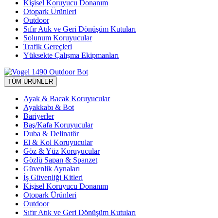
Kişisel Koruyucu Donanım
Otopark Ürünleri
Outdoor
Sıfır Atık ve Geri Dönüşüm Kutuları
Solunum Koruyucular
Trafik Gereçleri
Yüksekte Çalışma Ekipmanları
TÜM ÜRÜNLER
Ayak & Bacak Koruyucular
Ayakkabı & Bot
Bariyerler
Baş/Kafa Koruyucular
Duba & Delinatör
El & Kol Koruyucular
Göz & Yüz Koruyucular
Gözlü Sapan & Spanzet
Güvenlik Aynaları
İş Güvenliği Kitleri
Kişisel Koruyucu Donanım
Otopark Ürünleri
Outdoor
Sıfır Atık ve Geri Dönüşüm Kutuları