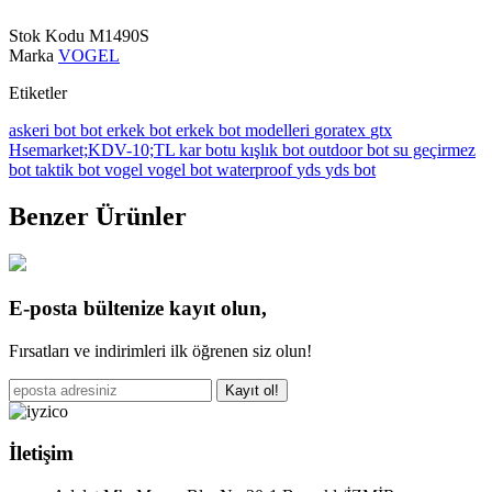
Stok Kodu
M1490S
Marka
VOGEL
Etiketler
askeri bot
bot
erkek bot
erkek bot modelleri
goratex
gtx
Hsemarket;KDV-10;TL
kar botu
kışlık bot
outdoor bot
su geçirmez
bot
taktik bot
vogel
vogel bot
waterproof
yds
yds bot
Benzer Ürünler
E-posta bültenize kayıt olun,
Fırsatları ve indirimleri ilk öğrenen siz olun!
Kayıt ol!
İletişim