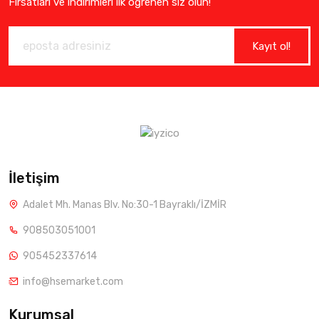
Fırsatları ve indirimleri ilk öğrenen siz olun!
Kayıt ol!
İletişim
Adalet Mh. Manas Blv. No:30-1 Bayraklı/İZMİR
908503051001
905452337614
info@hsemarket.com
Kurumsal