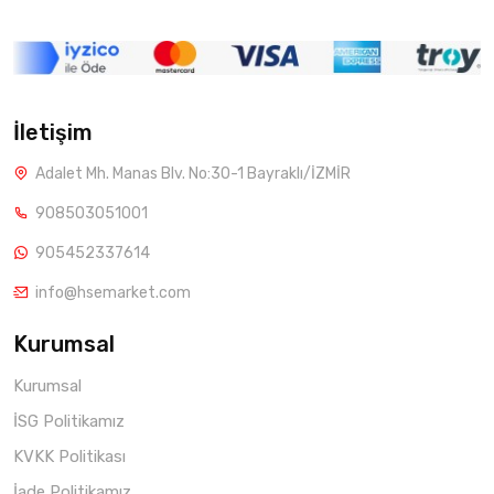
İletişim
Adalet Mh. Manas Blv. No:30-1 Bayraklı/İZMİR
908503051001
905452337614
info@hsemarket.com
Kurumsal
Kurumsal
İSG Politikamız
KVKK Politikası
İade Politikamız