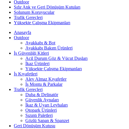
Outdoor
Sıfır Atık ve Geri Dönüşüm Kutuları
Solunum Koruyucular
Trafik Gereçleri
Yüksekte Çalışma Ekipmanları
Anasayfa
Outdoor
Ayakkabı & Bot
Ayakkabı Bakım Ürünleri
İş Güvenliği Kitleri
Acil Durum Göz & Vücut Duşları
İkaz Ürünleri
Yüksekte Çalışma Ekipmanları
İş Kıyafetleri
Alev Almaz Kıyafetler
İş Montu & Parkalar
Trafik Gereçleri
Duba & Delinatör
Güvenlik Aynaları
İkaz & Uyarı Levhaları
Otopark Ürünleri
Sızıntı Paletleri
Gözlü Sapan & Spanzet
Geri Dönüşüm Kutusu