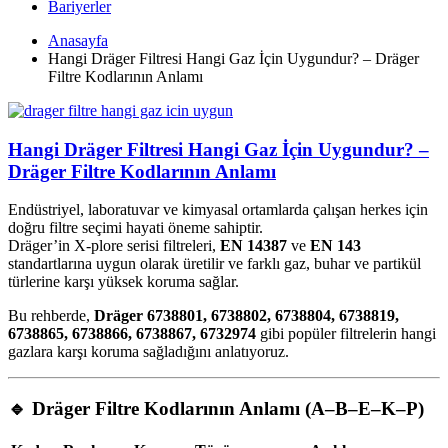
Bariyerler
Anasayfa
Hangi Dräger Filtresi Hangi Gaz İçin Uygundur? – Dräger
Filtre Kodlarının Anlamı
Hangi Dräger Filtresi Hangi Gaz İçin Uygundur? –
Dräger Filtre Kodlarının Anlamı
Endüstriyel, laboratuvar ve kimyasal ortamlarda çalışan herkes için
doğru filtre seçimi hayati öneme sahiptir.
Dräger’in X-plore serisi filtreleri,
EN 14387
ve
EN 143
standartlarına uygun olarak üretilir ve farklı gaz, buhar ve partikül
türlerine karşı yüksek koruma sağlar.
Bu rehberde,
Dräger 6738801, 6738802, 6738804, 6738819,
6738865, 6738866, 6738867, 6732974
gibi popüler filtrelerin hangi
gazlara karşı koruma sağladığını anlatıyoruz.
🔹
Dräger Filtre Kodlarının Anlamı (A–B–E–K–P)