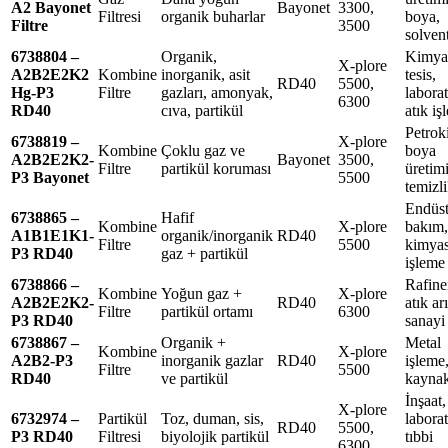
A2 Bayonet
Bayonet
3300,
Filtresi
organik buharlar
boya,
Filtre
3500
solven
6738804 –
Organik,
Kimya
X-plore
A2B2E2K2
Kombine
inorganik, asit
tesis,
RD40
5500,
Hg-P3
Filtre
gazları, amonyak,
labora
6300
RD40
cıva, partikül
atık iş
Petrok
6738819 –
X-plore
Kombine
Çoklu gaz ve
boya
A2B2E2K2-
Bayonet
3500,
Filtre
partikül koruması
üretimi
P3 Bayonet
5500
temizl
Endüst
6738865 –
Hafif
Kombine
X-plore
bakım,
A1B1E1K1-
organik/inorganik
RD40
Filtre
5500
kimyas
P3 RD40
gaz + partikül
işleme
6738866 –
Rafiner
Kombine
Yoğun gaz +
X-plore
A2B2E2K2-
RD40
atık ar
Filtre
partikül ortamı
6300
P3 RD40
sanayi
6738867 –
Organik +
Metal
Kombine
X-plore
A2B2-P3
inorganik gazlar
RD40
işleme
Filtre
5500
RD40
ve partikül
kayna
İnşaat,
X-plore
6732974 –
Partikül
Toz, duman, sis,
labora
RD40
5500,
P3 RD40
Filtresi
biyolojik partikül
tıbbi
6300