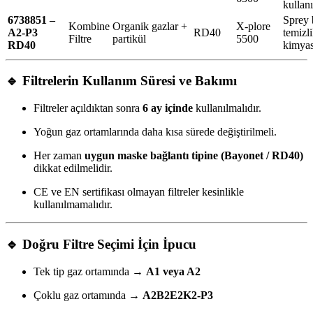
kullan
6738851 –
Sprey 
Kombine
Organik gazlar +
X-plore
A2-P3
RD40
temizl
Filtre
partikül
5500
RD40
kimyas
🔹
Filtrelerin Kullanım Süresi ve Bakımı
Filtreler açıldıktan sonra
6 ay içinde
kullanılmalıdır.
Yoğun gaz ortamlarında daha kısa sürede değiştirilmeli.
Her zaman
uygun maske bağlantı tipine (Bayonet / RD40)
dikkat edilmelidir.
CE ve EN sertifikası olmayan filtreler kesinlikle
kullanılmamalıdır.
🔹
Doğru Filtre Seçimi İçin İpucu
Tek tip gaz ortamında →
A1 veya A2
Çoklu gaz ortamında →
A2B2E2K2-P3