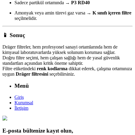
Sadece partikül ortamında →
P3 RD40
Amonyak veya amin türevi gaz varsa →
K sınıfı içeren filtre
seçilmelidir.
📱
Sonuç
Dräger filtreler, hem profesyonel sanayi ortamlarında hem de
kimyasal laboratuvarlarda yüksek solunum koruması sağlar.
Doğru filtre seçimi, hem çalışan sağlığı hem de yasal güvenlik
standartları açısından kritik öneme sahiptir.
Filtre etiketindeki
renk kodlarına
dikkat ederek, çalışma ortamınıza
uygun
Dräger filtresini
seçebilirsiniz.
Menü
Giriş
Kurumsal
İletişim
E-posta bültenize kayıt olun,