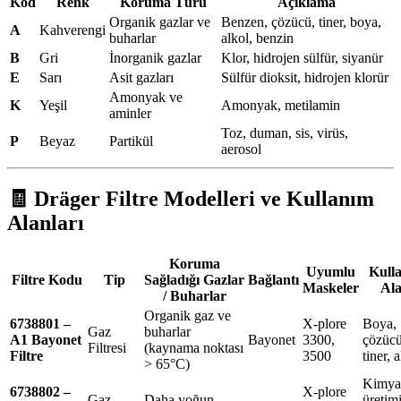
Kod
Renk
Koruma Türü
Açıklama
Organik gazlar ve
Benzen, çözücü, tiner, boya,
A
Kahverengi
buharlar
alkol, benzin
B
Gri
İnorganik gazlar
Klor, hidrojen sülfür, siyanür
E
Sarı
Asit gazları
Sülfür dioksit, hidrojen klorür
Amonyak ve
K
Yeşil
Amonyak, metilamin
aminler
Toz, duman, sis, virüs,
P
Beyaz
Partikül
aerosol
🧾
Dräger Filtre Modelleri ve Kullanım
Alanları
Koruma
Uyumlu
Kull
Filtre Kodu
Tip
Sağladığı Gazlar
Bağlantı
Maskeler
Ala
/ Buharlar
Organik gaz ve
6738801 –
X-plore
Boya,
Gaz
buharlar
A1 Bayonet
Bayonet
3300,
çözücü
Filtresi
(kaynama noktası
Filtre
3500
tiner, 
> 65°C)
Kimya
6738802 –
X-plore
Gaz
Daha yoğun
üretimi