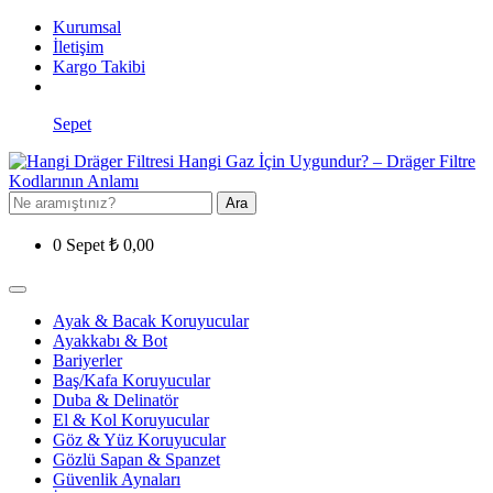
Kurumsal
İletişim
Kargo Takibi
Sepet
Ara
0
Sepet
₺
0,00
Ayak & Bacak Koruyucular
Ayakkabı & Bot
Bariyerler
Baş/Kafa Koruyucular
Duba & Delinatör
El & Kol Koruyucular
Göz & Yüz Koruyucular
Gözlü Sapan & Spanzet
Güvenlik Aynaları