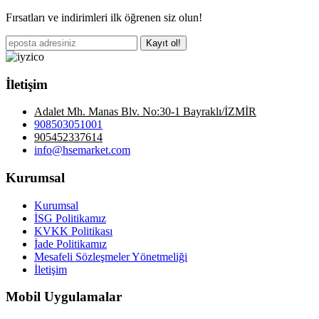
Fırsatları ve indirimleri ilk öğrenen siz olun!
Kayıt ol!
İletişim
Adalet Mh. Manas Blv. No:30-1 Bayraklı/İZMİR
908503051001
905452337614
info@hsemarket.com
Kurumsal
Kurumsal
İSG Politikamız
KVKK Politikası
İade Politikamız
Mesafeli Sözleşmeler Yönetmeliği
İletişim
Mobil Uygulamalar