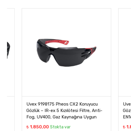
Uvex 9198175 Pheos CX2 Koruyucu
Uvex 9198
Gözlük – IR-ex 5 Kızılötesi Filtre, Anti-
Gözlük – Gr
Fog, UV400, Gaz Kaynağına Uygun
EN166 Sertif
₺ 1.850,00
₺ 1.850,00
Stokta var