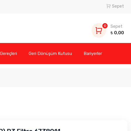
Sepet
0
Sepet
₺
0,00
 Gereçleri
Geri Dönüşüm Kutusu
Bariyerler