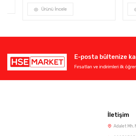
Ürünü İncele
Ürün
E-posta bültenize kay
Fırsatları ve indirimleri ilk öğr
İletişim
Adalet Mh. 