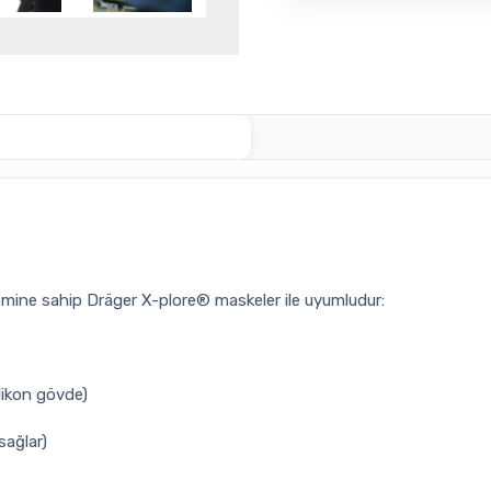
emine sahip Dräger X-plore® maskeler ile uyumludur:
likon gövde)
sağlar)