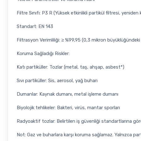
Filtre Sınıfı: P3 R (Yüksek etkinlikli partikül filtresi, yeniden ku
Standart: EN 143
Filtrasyon Verimliliği: ≥ %99,95 (0,3 mikron büyüklüğündeki p
Koruma Sağladığı Riskler:
Katı partiküller: Tozlar (metal, taş, ahşap, asbest*)
Sıvı partiküller: Sis, aerosol, yağ buharı
Dumanlar: Kaynak dumanı, metal işleme dumanı
Biyolojik tehlikeler: Bakteri, virüs, mantar sporları
Radyoaktif tozlar: Belirtilen iş güvenliği standartlarına g
Not: Gaz ve buharlara karşı koruma sağlamaz. Yalnızca partikü