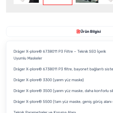
Ürün Bilgisi
Dräger X-plore® 6738011 P3 Filtre – Teknik SEO İçerik
Uyumlu Maskeler
Dräger X-plore® 6738011 P3 filtre, bayonet bağlantı sist
Dräger X-plore® 3300 (yarım yüz maske)
Dräger X-plore® 3500 (yarım yüz maske, daha konforlu si
Dräger X-plore® 5500 (tam yüz maske, geniş görüş alanı 
Teknik Parametreler ve Koruma Alanı