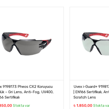
173 Pheos CX2 Koruyucu
Uvex i-Guard+ 9198171 Koru
i Lens, Anti-Fog, UV400,
| EN166 Sertifikalı, Anti-Fog 
ikalı
Scratch Lens
₺ 1.850,00
Stokta var
Stokta var