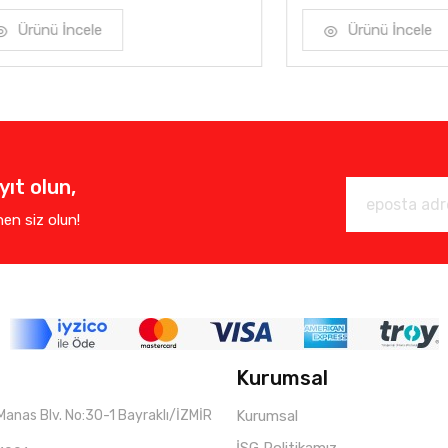
ü İncele
Ürünü İncele
ıt olun,
enen siz olun!
Kurumsal
Manas Blv. No:30-1 Bayraklı/İZMİR
Kurumsal