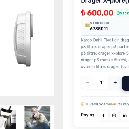
Dräger X-plore(
₺ 600,00
Stok
STOK KODU
6738011
Kargo Dahil Fiyatıdır. dr
p3 filtre, drager p3 parti
p3 filtre, drager x-plore 5
drager p3 maske filtresi, d
uyumlu filtre, drager toz f
Güvenli ödeme
Hızlı ka
Paylaş