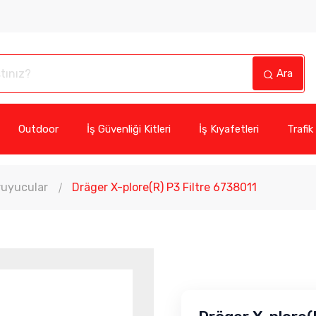
Ara
Outdoor
İş Güvenliği Kitleri
İş Kıyafetleri
Trafik
uyucular
Dräger X-plore(R) P3 Filtre 6738011