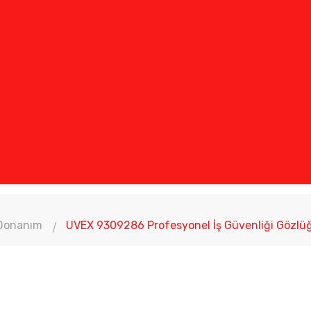
 Donanım
UVEX 9309286 Profesyonel İş Güvenliği Gözlü