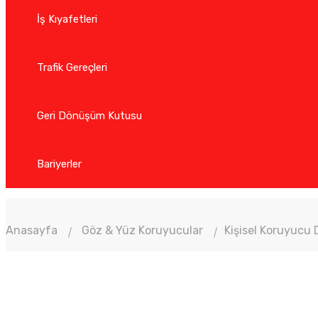
İş Kıyafetleri
Trafik Gereçleri
Geri Dönüşüm Kutusu
Bariyerler
Anasayfa
Göz & Yüz Koruyucular
Kişisel Koruyucu