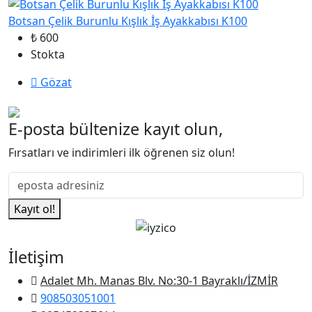
Botsan Çelik Burunlu Kışlık İş Ayakkabısı K100
₺ 600
Stokta
Gözat
E-posta bültenize kayıt olun,
Fırsatları ve indirimleri ilk öğrenen siz olun!
Kayıt ol!
İletişim
Adalet Mh. Manas Blv. No:30-1 Bayraklı/İZMİR
908503051001