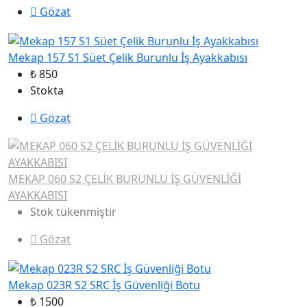
Gözat
Mekap 157 S1 Süet Çelik Burunlu İş Ayakkabısı
₺ 850
Stokta
Gözat
MEKAP 060 S2 ÇELİK BURUNLU İŞ GÜVENLİĞİ
AYAKKABISI
Stok tükenmiştir
Gözat
Mekap 023R S2 SRC İş Güvenliği Botu
₺ 1500