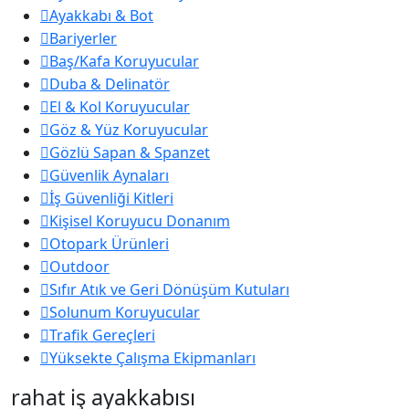
Ayakkabı & Bot
Bariyerler
Baş/Kafa Koruyucular
Duba & Delinatör
El & Kol Koruyucular
Göz & Yüz Koruyucular
Gözlü Sapan & Spanzet
Güvenlik Aynaları
İş Güvenliği Kitleri
Kişisel Koruyucu Donanım
Otopark Ürünleri
Outdoor
Sıfır Atık ve Geri Dönüşüm Kutuları
Solunum Koruyucular
Trafik Gereçleri
Yüksekte Çalışma Ekipmanları
rahat iş ayakkabısı