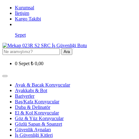
Kurumsal
İletişim
Kargo Takibi
Sepet
Ara
0
Sepet
₺
0,00
Ayak & Bacak Koruyucular
Ayakkabı & Bot
Bariyerler
Baş/Kafa Koruyucular
Duba & Delinatör
El & Kol Koruyucular
Göz & Yüz Koruyucular
Gözlü Sapan & Spanzet
Güvenlik Aynaları
İş Güvenliği Kitleri