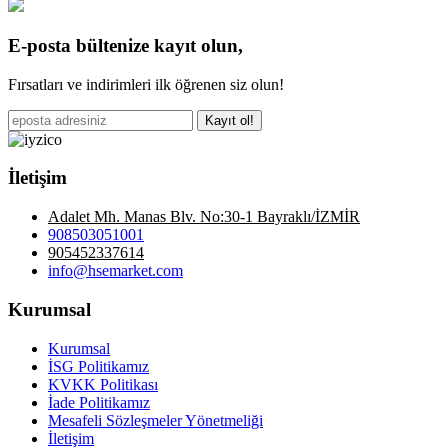
E-posta bültenize kayıt olun,
Fırsatları ve indirimleri ilk öğrenen siz olun!
Kayıt ol!
İletişim
Adalet Mh. Manas Blv. No:30-1 Bayraklı/İZMİR
908503051001
905452337614
info@hsemarket.com
Kurumsal
Kurumsal
İSG Politikamız
KVKK Politikası
İade Politikamız
Mesafeli Sözleşmeler Yönetmeliği
İletişim