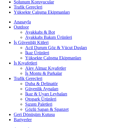
Solunum Koruyucular
Trafik Gereçleri
Yüksekte Çalışma Ekipmanları
Anasayfa
Outdoor
Ayakkabı & Bot
Ayakkabı Bakım Ürünleri
İş Güvenliği Kitleri
Acil Durum Göz & Vücut Duşları
İkaz Ürünleri
Yüksekte Çalışma Ekipmanları
İş Kıyafetleri
Alev Almaz Kıyafetler
İş Montu & Parkalar
Trafik Gereçleri
Duba & Delinatör
Güvenlik Aynaları
İkaz & Uyarı Levhaları
Otopark Ürünleri
Sızıntı Paletleri
Gözlü Sapan & Spanzet
Geri Dönüşüm Kutusu
Bariyerler