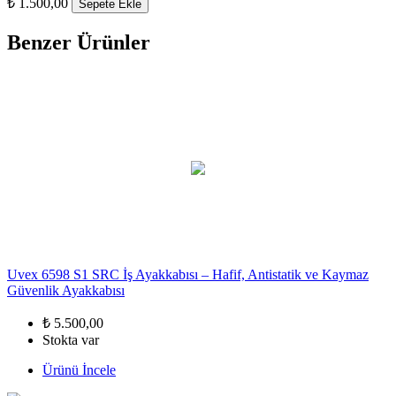
₺ 1.500,00
Sepete Ekle
Benzer Ürünler
Uvex 6598 S1 SRC İş Ayakkabısı – Hafif, Antistatik ve Kaymaz
Güvenlik Ayakkabısı
₺ 5.500,00
Stokta var
Ürünü İncele