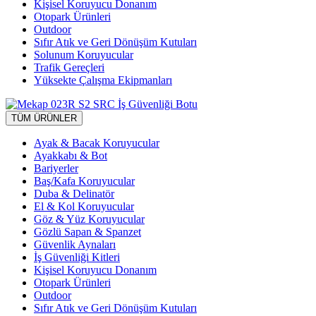
Kişisel Koruyucu Donanım
Otopark Ürünleri
Outdoor
Sıfır Atık ve Geri Dönüşüm Kutuları
Solunum Koruyucular
Trafik Gereçleri
Yüksekte Çalışma Ekipmanları
TÜM ÜRÜNLER
Ayak & Bacak Koruyucular
Ayakkabı & Bot
Bariyerler
Baş/Kafa Koruyucular
Duba & Delinatör
El & Kol Koruyucular
Göz & Yüz Koruyucular
Gözlü Sapan & Spanzet
Güvenlik Aynaları
İş Güvenliği Kitleri
Kişisel Koruyucu Donanım
Otopark Ürünleri
Outdoor
Sıfır Atık ve Geri Dönüşüm Kutuları