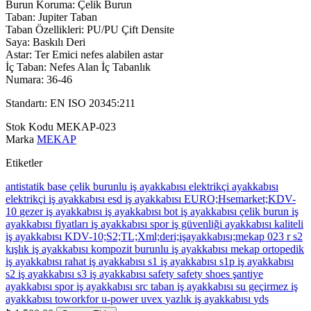
Burun Koruma: Çelik Burun
Taban: Jupiter Taban
Taban Özellikleri: PU/PU Çift Densite
Saya: Baskılı Deri
Astar: Ter Emici nefes alabilen astar
İç Taban: Nefes Alan İç Tabanlık
Numara: 36-46
Standartı: EN ISO 20345:211
Stok Kodu
MEKAP-023
Marka
MEKAP
Etiketler
antistatik
base
çelik burunlu iş ayakkabısı
elektrikçi ayakkabısı
elektrikçi iş ayakkabısı
esd iş ayakkabısı
EURO;Hsemarket;KDV-
10
gezer
iş ayakkabısı
iş ayakkabısı bot
iş ayakkabısı çelik burun
iş
ayakkabısı fiyatları
iş ayakkabısı spor
iş güvenliği ayakkabısı
kaliteli
iş ayakkabısı
KDV-10;S2;TL;Xml;deri;işayakkabısı;mekap 023 r s2
kışlık iş ayakkabısı
kompozit burunlu iş ayakkabısı
mekap
ortopedik
iş ayakkabısı
rahat iş ayakkabısı
s1 iş ayakkabısı
s1p iş ayakkabısı
s2 iş ayakkabısı
s3 iş ayakkabısı
safety
safety shoes
şantiye
ayakkabısı
spor iş ayakkabısı
src taban iş ayakkabısı
su geçirmez iş
ayakkabısı
toworkfor
u-power
uvex
yazlık iş ayakkabısı
yds