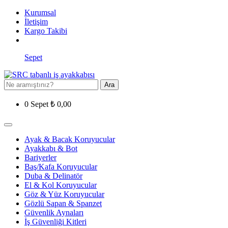
Kurumsal
İletişim
Kargo Takibi
Sepet
Ara
0
Sepet
₺
0,00
Ayak & Bacak Koruyucular
Ayakkabı & Bot
Bariyerler
Baş/Kafa Koruyucular
Duba & Delinatör
El & Kol Koruyucular
Göz & Yüz Koruyucular
Gözlü Sapan & Spanzet
Güvenlik Aynaları
İş Güvenliği Kitleri