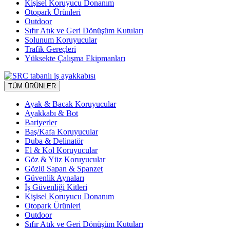
Kişisel Koruyucu Donanım
Otopark Ürünleri
Outdoor
Sıfır Atık ve Geri Dönüşüm Kutuları
Solunum Koruyucular
Trafik Gereçleri
Yüksekte Çalışma Ekipmanları
TÜM ÜRÜNLER
Ayak & Bacak Koruyucular
Ayakkabı & Bot
Bariyerler
Baş/Kafa Koruyucular
Duba & Delinatör
El & Kol Koruyucular
Göz & Yüz Koruyucular
Gözlü Sapan & Spanzet
Güvenlik Aynaları
İş Güvenliği Kitleri
Kişisel Koruyucu Donanım
Otopark Ürünleri
Outdoor
Sıfır Atık ve Geri Dönüşüm Kutuları