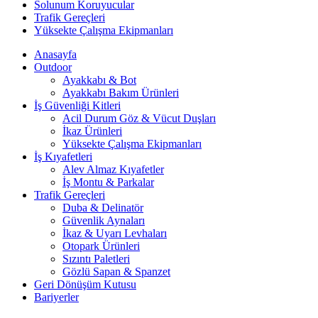
Solunum Koruyucular
Trafik Gereçleri
Yüksekte Çalışma Ekipmanları
Anasayfa
Outdoor
Ayakkabı & Bot
Ayakkabı Bakım Ürünleri
İş Güvenliği Kitleri
Acil Durum Göz & Vücut Duşları
İkaz Ürünleri
Yüksekte Çalışma Ekipmanları
İş Kıyafetleri
Alev Almaz Kıyafetler
İş Montu & Parkalar
Trafik Gereçleri
Duba & Delinatör
Güvenlik Aynaları
İkaz & Uyarı Levhaları
Otopark Ürünleri
Sızıntı Paletleri
Gözlü Sapan & Spanzet
Geri Dönüşüm Kutusu
Bariyerler