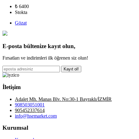
₺ 6400
Stokta
Gözat
E-posta bültenize kayıt olun,
Fırsatları ve indirimleri ilk öğrenen siz olun!
Kayıt ol!
İletişim
Adalet Mh. Manas Blv. No:30-1 Bayraklı/İZMİR
908503051001
905452337614
info@hsemarket.com
Kurumsal