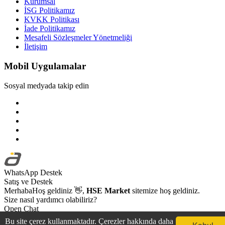
Kurumsal
İSG Politikamız
KVKK Politikası
İade Politikamız
Mesafeli Sözleşmeler Yönetmeliği
İletişim
Mobil Uygulamalar
Sosyal medyada takip edin
WhatsApp Destek
Satış ve Destek
Merhaba
Hoş geldiniz
👋,
HSE Market
sitemize hoş geldiniz.
Size nasıl yardımcı olabiliriz?
Open Chat
Bu site çerez kullanmaktadır. Çerezler hakkında daha