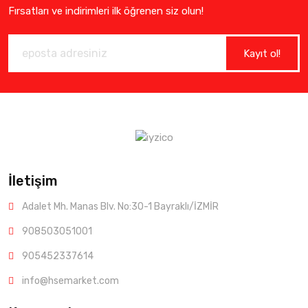
Fırsatları ve indirimleri ilk öğrenen siz olun!
Kayıt ol!
İletişim
Adalet Mh. Manas Blv. No:30-1 Bayraklı/İZMİR
908503051001
905452337614
info@hsemarket.com