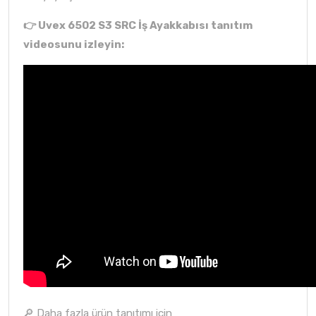
👉 Uvex 6502 S3 SRC İş Ayakkabısı tanıtım
videosunu izleyin:
🔎 Daha fazla ürün tanıtımı için