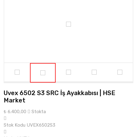
Uvex 6502 S3 SRC İş Ayakkabısı | HSE
Market
₺ 6.400,00
Stokta
Stok Kodu
UVEX6502S3