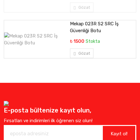
Gözat
Mekap 023R S2 SRC İş
Güvenliği Botu
₺ 1500
Stokta
Gözat
E-posta bültenize kayıt olun,
Fırsatları ve indirimleri ilk öğrenen siz olun!
Kayıt ol!