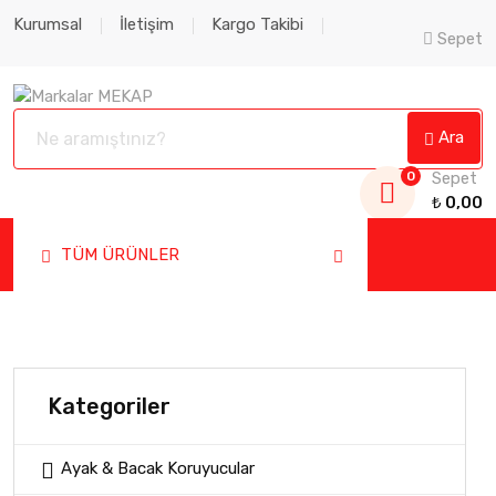
Kurumsal
İletişim
Kargo Takibi
Sepet
Ara
0
Sepet
₺
0,00
TÜM ÜRÜNLER
Kategoriler
Ayak & Bacak Koruyucular