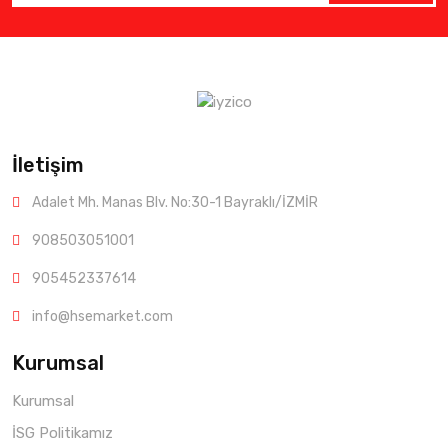
İletişim
Adalet Mh. Manas Blv. No:30-1 Bayraklı/İZMİR
908503051001
905452337614
info@hsemarket.com
Kurumsal
Kurumsal
İSG Politikamız