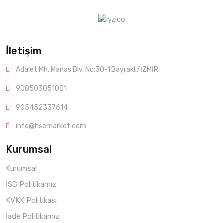
İletişim
Adalet Mh. Manas Blv. No:30-1 Bayraklı/İZMİR
908503051001
905452337614
info@hsemarket.com
Kurumsal
Kurumsal
İSG Politikamız
KVKK Politikası
İade Politikamız