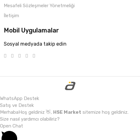
Mesafeli Sözleşmeler Yönetmeliği
İletişim
Mobil Uygulamalar
Sosyal medyada takip edin
WhatsApp Destek
Satış ve Destek
Merhaba
Hoş geldiniz
👋,
HSE Market
sitemize hoş geldiniz.
Size nasıl yardımcı olabiliriz?
Open Chat