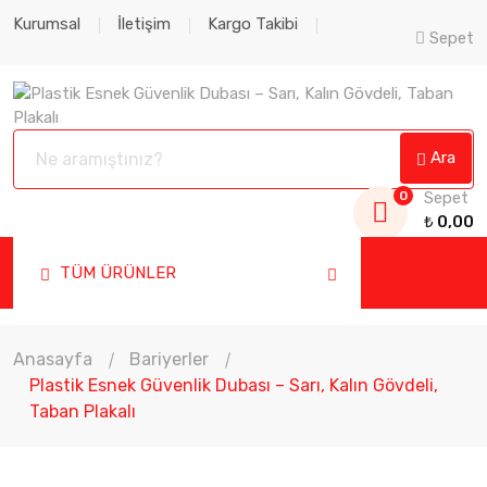
Kurumsal
İletişim
Kargo Takibi
Sepet
Ara
0
Sepet
₺
0,00
TÜM ÜRÜNLER
Anasayfa
Bariyerler
Plastik Esnek Güvenlik Dubası – Sarı, Kalın Gövdeli,
Taban Plakalı