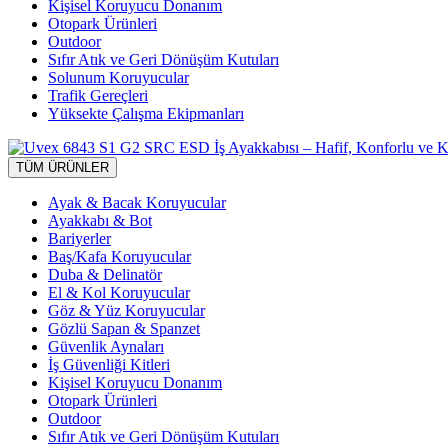
Kişisel Koruyucu Donanım
Otopark Ürünleri
Outdoor
Sıfır Atık ve Geri Dönüşüm Kutuları
Solunum Koruyucular
Trafik Gereçleri
Yüksekte Çalışma Ekipmanları
TÜM ÜRÜNLER
Ayak & Bacak Koruyucular
Ayakkabı & Bot
Bariyerler
Baş/Kafa Koruyucular
Duba & Delinatör
El & Kol Koruyucular
Göz & Yüz Koruyucular
Gözlü Sapan & Spanzet
Güvenlik Aynaları
İş Güvenliği Kitleri
Kişisel Koruyucu Donanım
Otopark Ürünleri
Outdoor
Sıfır Atık ve Geri Dönüşüm Kutuları