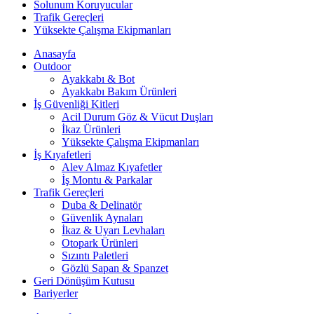
Solunum Koruyucular
Trafik Gereçleri
Yüksekte Çalışma Ekipmanları
Anasayfa
Outdoor
Ayakkabı & Bot
Ayakkabı Bakım Ürünleri
İş Güvenliği Kitleri
Acil Durum Göz & Vücut Duşları
İkaz Ürünleri
Yüksekte Çalışma Ekipmanları
İş Kıyafetleri
Alev Almaz Kıyafetler
İş Montu & Parkalar
Trafik Gereçleri
Duba & Delinatör
Güvenlik Aynaları
İkaz & Uyarı Levhaları
Otopark Ürünleri
Sızıntı Paletleri
Gözlü Sapan & Spanzet
Geri Dönüşüm Kutusu
Bariyerler