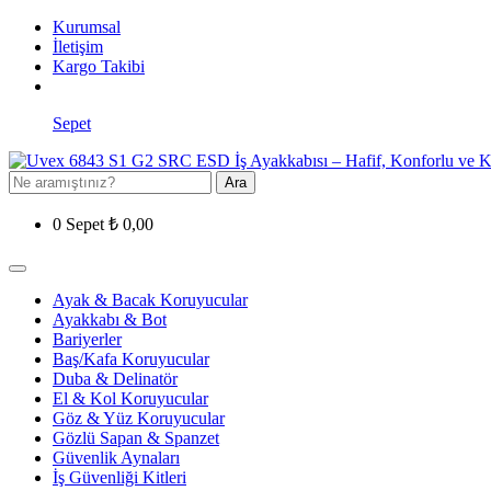
Kurumsal
İletişim
Kargo Takibi
Sepet
Ara
0
Sepet
₺
0,00
Ayak & Bacak Koruyucular
Ayakkabı & Bot
Bariyerler
Baş/Kafa Koruyucular
Duba & Delinatör
El & Kol Koruyucular
Göz & Yüz Koruyucular
Gözlü Sapan & Spanzet
Güvenlik Aynaları
İş Güvenliği Kitleri