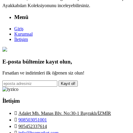
Ayakkabıları Koleksiyonunu inceleyebilirsiniz.
Menü
Giriş
Kurumsal
İletişim
E-posta bültenize kayıt olun,
Fırsatları ve indirimleri ilk öğrenen siz olun!
Kayıt ol!
İletişim
Adalet Mh. Manas Blv. No:30-1 Bayraklı/İZMİR
908503051001
905452337614
info@hsemarket.com