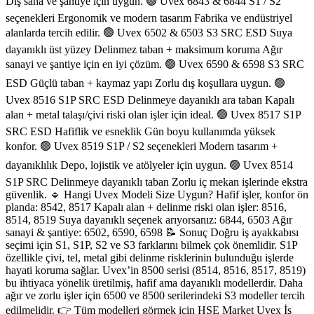
Dış saha ve şantiye için uygun. 🟢 Uvex 6843 & 6844 S1 / S2
seçenekleri Ergonomik ve modern tasarım Fabrika ve endüstriyel
alanlarda tercih edilir. 🟢 Uvex 6502 & 6503 S3 SRC ESD Suya
dayanıklı üst yüzey Delinmez taban + maksimum koruma Ağır
sanayi ve şantiye için en iyi çözüm. 🟢 Uvex 6590 & 6598 S3 SRC
ESD Güçlü taban + kaymaz yapı Zorlu dış koşullara uygun. 🟢
Uvex 8516 S1P SRC ESD Delinmeye dayanıklı ara taban Kapalı
alan + metal talaşı/çivi riski olan işler için ideal. 🟢 Uvex 8517 S1P
SRC ESD Hafiflik ve esneklik Gün boyu kullanımda yüksek
konfor. 🟢 Uvex 8519 S1P / S2 seçenekleri Modern tasarım +
dayanıklılık Depo, lojistik ve atölyeler için uygun. 🟢 Uvex 8514
S1P SRC Delinmeye dayanıklı taban Zorlu iç mekan işlerinde ekstra
güvenlik. 🔹 Hangi Uvex Modeli Size Uygun? Hafif işler, konfor ön
planda: 8542, 8517 Kapalı alan + delinme riski olan işler: 8516,
8514, 8519 Suya dayanıklı seçenek arıyorsanız: 6844, 6503 Ağır
sanayi & şantiye: 6502, 6590, 6598 📝 Sonuç Doğru iş ayakkabısı
seçimi için S1, S1P, S2 ve S3 farklarını bilmek çok önemlidir. S1P
özellikle çivi, tel, metal gibi delinme risklerinin bulunduğu işlerde
hayati koruma sağlar. Uvex’in 8500 serisi (8514, 8516, 8517, 8519)
bu ihtiyaca yönelik üretilmiş, hafif ama dayanıklı modellerdir. Daha
ağır ve zorlu işler için 6500 ve 8500 serilerindeki S3 modeller tercih
edilmelidir. 👉 Tüm modelleri görmek için HSE Market Uvex İş