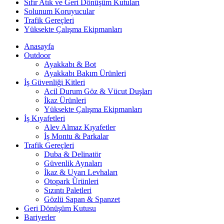
Sıfır Atık ve Geri Dönüşüm Kutuları
Solunum Koruyucular
Trafik Gereçleri
Yüksekte Çalışma Ekipmanları
Anasayfa
Outdoor
Ayakkabı & Bot
Ayakkabı Bakım Ürünleri
İş Güvenliği Kitleri
Acil Durum Göz & Vücut Duşları
İkaz Ürünleri
Yüksekte Çalışma Ekipmanları
İş Kıyafetleri
Alev Almaz Kıyafetler
İş Montu & Parkalar
Trafik Gereçleri
Duba & Delinatör
Güvenlik Aynaları
İkaz & Uyarı Levhaları
Otopark Ürünleri
Sızıntı Paletleri
Gözlü Sapan & Spanzet
Geri Dönüşüm Kutusu
Bariyerler