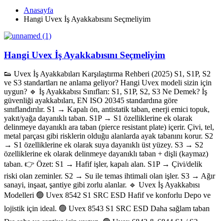
Anasayfa
Hangi Uvex İş Ayakkabısını Seçmeliyim
Hangi Uvex İş Ayakkabısını Seçmeliyim
👟 Uvex İş Ayakkabıları Karşılaştırma Rehberi (2025) S1, S1P, S2
ve S3 standartları ne anlama geliyor? Hangi Uvex modeli sizin için
uygun? 🔹 İş Ayakkabısı Sınıfları: S1, S1P, S2, S3 Ne Demek? İş
güvenliği ayakkabıları, EN ISO 20345 standardına göre
sınıflandırılır. S1 → Kapalı ön, antistatik taban, enerji emici topuk,
yakıt/yağa dayanıklı taban. S1P → S1 özelliklerine ek olarak
delinmeye dayanıklı ara taban (pierce resistant plate) içerir. Çivi, tel,
metal parçası gibi risklerin olduğu alanlarda ayak tabanını korur. S2
→ S1 özelliklerine ek olarak suya dayanıklı üst yüzey. S3 → S2
özelliklerine ek olarak delinmeye dayanıklı taban + dişli (kaymaz)
taban. 👉 Özet: S1 → Hafif işler, kapalı alan. S1P → Çivi/delik
riski olan zeminler. S2 → Su ile temas ihtimali olan işler. S3 → Ağır
sanayi, inşaat, şantiye gibi zorlu alanlar. 🔹 Uvex İş Ayakkabısı
Modelleri 🟢 Uvex 8542 S1 SRC ESD Hafif ve konforlu Depo ve
lojistik için ideal. 🟢 Uvex 8543 S1 SRC ESD Daha sağlam taban