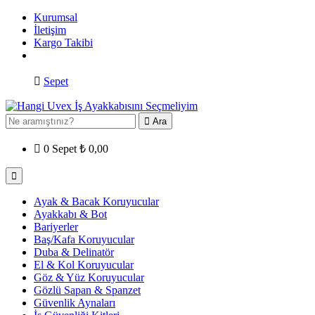
Kurumsal
İletişim
Kargo Takibi
Sepet
Ara
0
Sepet
₺
0,00
Ayak & Bacak Koruyucular
Ayakkabı & Bot
Bariyerler
Baş/Kafa Koruyucular
Duba & Delinatör
El & Kol Koruyucular
Göz & Yüz Koruyucular
Gözlü Sapan & Spanzet
Güvenlik Aynaları