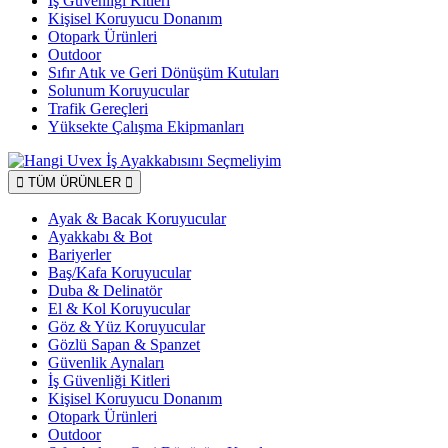
İş Güvenliği Kitleri
Kişisel Koruyucu Donanım
Otopark Ürünleri
Outdoor
Sıfır Atık ve Geri Dönüşüm Kutuları
Solunum Koruyucular
Trafik Gereçleri
Yüksekte Çalışma Ekipmanları
TÜM ÜRÜNLER
Ayak & Bacak Koruyucular
Ayakkabı & Bot
Bariyerler
Baş/Kafa Koruyucular
Duba & Delinatör
El & Kol Koruyucular
Göz & Yüz Koruyucular
Gözlü Sapan & Spanzet
Güvenlik Aynaları
İş Güvenliği Kitleri
Kişisel Koruyucu Donanım
Otopark Ürünleri
Outdoor