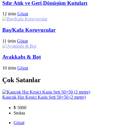
Sıfır Atık ve Geri Dönüşüm Kutuları
12 ürün
Gözat
Baş/Kafa Koruyucular
11 ürün
Gözat
Ayakkabı & Bot
10 ürün
Gözat
Çok Satanlar
Kauçuk Hız Kesici Kasis Seti 50×50 (2 metre)
₺ 5000
Stokta
Gözat