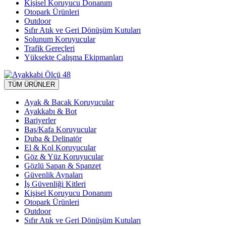
Kişisel Koruyucu Donanım
Otopark Ürünleri
Outdoor
Sıfır Atık ve Geri Dönüşüm Kutuları
Solunum Koruyucular
Trafik Gereçleri
Yüksekte Çalışma Ekipmanları
TÜM ÜRÜNLER
Ayak & Bacak Koruyucular
Ayakkabı & Bot
Bariyerler
Baş/Kafa Koruyucular
Duba & Delinatör
El & Kol Koruyucular
Göz & Yüz Koruyucular
Gözlü Sapan & Spanzet
Güvenlik Aynaları
İş Güvenliği Kitleri
Kişisel Koruyucu Donanım
Otopark Ürünleri
Outdoor
Sıfır Atık ve Geri Dönüşüm Kutuları