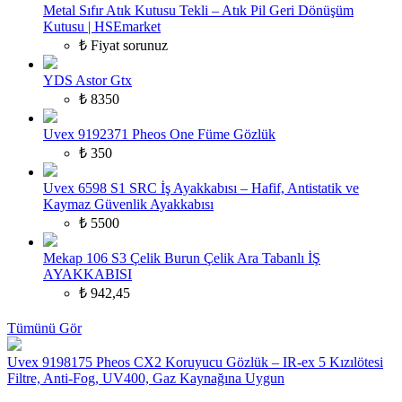
Metal Sıfır Atık Kutusu Tekli – Atık Pil Geri Dönüşüm
Kutusu | HSEmarket
₺ Fiyat sorunuz
YDS Astor Gtx
₺ 8350
Uvex 9192371 Pheos One Füme Gözlük
₺ 350
Uvex 6598 S1 SRC İş Ayakkabısı – Hafif, Antistatik ve
Kaymaz Güvenlik Ayakkabısı
₺ 5500
Mekap 106 S3 Çelik Burun Çelik Ara Tabanlı İŞ
AYAKKABISI
₺ 942,45
Tümünü Gör
Uvex 9198175 Pheos CX2 Koruyucu Gözlük – IR-ex 5 Kızılötesi
Filtre, Anti-Fog, UV400, Gaz Kaynağına Uygun