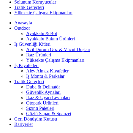
Solunum Koruyucular
Trafik Gereçleri
Yüksekte Çalışma Ekipmanları
Anasayfa
Outdoor
Ayakkabı & Bot
Ayakkabı Bakım Ürünleri
İş Güvenliği Kitleri
Acil Durum Göz & Vücut Duşları
İkaz Ürünleri
Yüksekte Çalışma Ekipmanları
İş Kıyafetleri
Alev Almaz Kıyafetler
İş Montu & Parkalar
Trafik Gereçleri
Duba & Delinatör
Güvenlik Aynaları
İkaz & Uyarı Levhaları
Otopark Ürünleri
Sızıntı Paletleri
Gözlü Sapan & Spanzet
Geri Dönüşüm Kutusu
Bariyerler