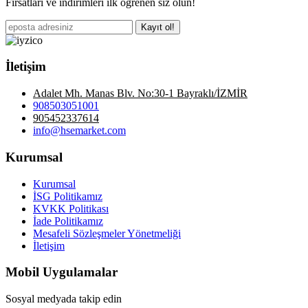
Fırsatları ve indirimleri ilk öğrenen siz olun!
Kayıt ol!
İletişim
Adalet Mh. Manas Blv. No:30-1 Bayraklı/İZMİR
908503051001
905452337614
info@hsemarket.com
Kurumsal
Kurumsal
İSG Politikamız
KVKK Politikası
İade Politikamız
Mesafeli Sözleşmeler Yönetmeliği
İletişim
Mobil Uygulamalar
Sosyal medyada takip edin