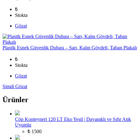
₺
Stokta
Gözat
Plastik Esnek Güvenlik Dubası – Sarı, Kalın Gövdeli, Taban Plakalı
₺
Stokta
Gözat
Şimdi Gözat
Ürünler
Çöp Konteyneri 120 LT Eko Yeşil | Dayanıklı ve Sıfır Atık
Uyumlu
₺ 1500