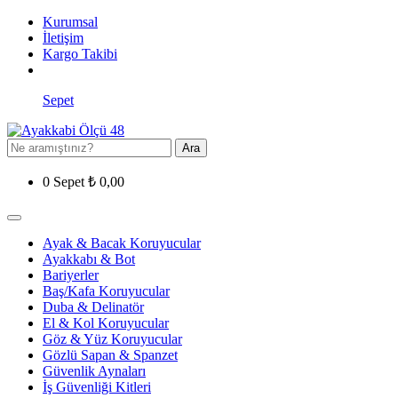
Kurumsal
İletişim
Kargo Takibi
Sepet
Ara
0
Sepet
₺
0,00
Ayak & Bacak Koruyucular
Ayakkabı & Bot
Bariyerler
Baş/Kafa Koruyucular
Duba & Delinatör
El & Kol Koruyucular
Göz & Yüz Koruyucular
Gözlü Sapan & Spanzet
Güvenlik Aynaları
İş Güvenliği Kitleri