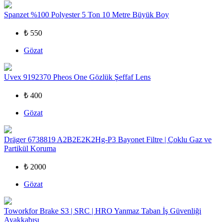
Spanzet %100 Polyester 5 Ton 10 Metre Büyük Boy
₺ 550
Gözat
Uvex 9192370 Pheos One Gözlük Şeffaf Lens
₺ 400
Gözat
Dräger 6738819 A2B2E2K2Hg-P3 Bayonet Filtre | Çoklu Gaz ve
Partikül Koruma
₺ 2000
Gözat
Toworkfor Brake S3 | SRC | HRO Yanmaz Taban İş Güvenliği
Ayakkabısı