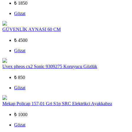
₺ 1850
Gözat
GÜVENLİK AYNASI 60 CM
₺ 4500
Gözat
Uvex pheos cx2 Sonic 9309275 Koruyucu Gözlük
₺ 850
Gözat
Mekap Policap 157-01 Gri S1p SRC Elektrikçi Ayakkabısı
₺ 1000
Gözat