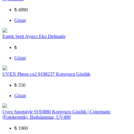
₺ 4990
Gözat
Esnek Şerit Ayırıcı Eko Delinatör
₺
Gözat
UVEX Pheos cx2 9198237 Koruyucu Gözlük
₺ 550
Gözat
Uvex Sportstyle 9193880 Koruyucu Gözlük | Colormatic
(Fotokromik), Buğulanmaz, UV400
₺ 1900